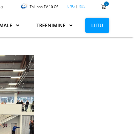
0
ENG
|
RUS
Tallinna TV 10 OS
ed
MALE
TREENIMINE
LIITU