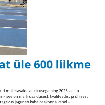
at üle 600 liikme
d muljetavaldava kiirusega ning 2026. aasta
s – see on märk usaldusest, kvaliteedist ja ühisest
bi tegevus jaguneb kahe osakonna vahel –