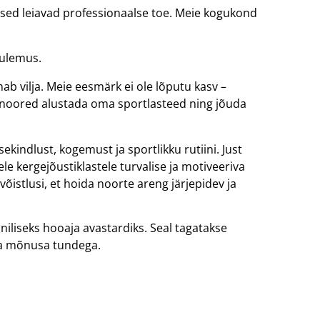
ased leiavad professionaalse toe. Meie kogukond
tulemus.
b vilja. Meie eesmärk ei ole lõputu kasv –
ad noored alustada oma sportlasteed ning jõuda
ekindlust, kogemust ja sportlikku rutiini. Just
e kergejõustiklastele turvalise ja motiveeriva
võistlusi, et hoida noorte areng järjepidev ja
niliseks hooaja avastardiks. Seal tagatakse
ega mõnusa tundega.