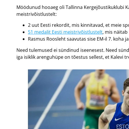
Möödunud hooaeg oli Tallinna Kergejõustikuklubi Kalev
meistrivõistlustelt:
2 uut Eesti rekordit, mis kinnitavad, et meie 
51 medalit Eesti meistrivõistlustelt
, mis näitab
Rasmus Roosleht saavutas sise EM-il 7. koha ja
Need tulemused ei sündinud iseenesest. Need sündisi
iga isiklik arenguhüpe on tõestus sellest, et Kalevi 