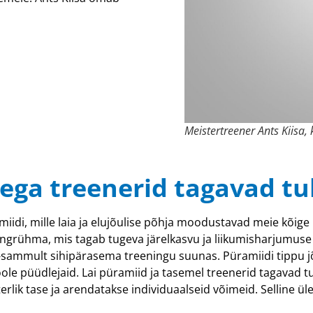
Meistertreener Ants Kiisa, 
mega treenerid tagavad t
miidi, mille laia ja elujõulise põhja moodustavad meie kõig
ngrühma, mis tagab tugeva järelkasvu ja liikumisharjumuse
sammult sihipärasema treeningu suunas. Püramiidi tippu j
poole püüdlejaid. Lai püramiid ja tasemel treenerid tagavad
lik tase ja arendatakse individuaalseid võimeid. Selline üles