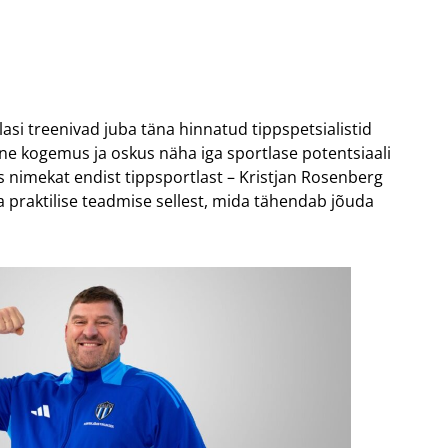
lasi treenivad juba täna hinnatud tippspetsialistid
une kogemus ja oskus näha iga sportlase potentsiaali
ks nimekat endist tippsportlast – Kristjan Rosenberg
a praktilise teadmise sellest, mida tähendab jõuda