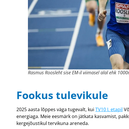
Rasmus Roosleht sise EM-il viimasel alal ehk 1000
Fookus tulevikule
2025 aasta lõppes väga tugevalt, kui
TV10 I. etapil
Võ
energiaga. Meie eesmärk on jätkata kasvamist, pakku
kergejõustikul tervikuna areneda.