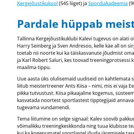
Kergejõustikukool
(545 liiget) ja
Spordiakadeemia
(90
Pardale hüppab meist
Tallinna Kergejõustikuklubi Kalevi tugevus on alati 
Harry Seinberg ja Sven Andresoo, kelle käe all on s
toetab nii noorte kui ka täiskasvanute jõudmist oma 
ja Karl Robert Saluri, kes toovad treeningprotsessi
maailma tippu.
Uue aasta üks olulisemaid uudiseid on kahtlemata see
liitub meistertreener Ants Kiisa – nimi, mis ei vaja 
pikka tutvustust. Kiisa pikaajaline kogemus, süsteem
kasvatada noortest sportlastest tipptegijaid annavad
tugevama vundamendi.
Tema liitumine on selge signaal: Kalev soovib pakk
võimalikku treeningkeskkonda ning tuua klubisse tea
kui ka kogenumatel sportlastel jõuda järgmisele ta