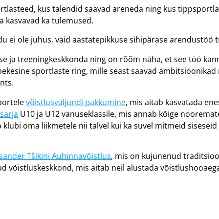
tlasteed, kus talendid saavad areneda ning kus tippsportl
ga kasvavad ka tulemused.
u ei ole juhus, vaid aastatepikkuse sihipärase arendustöö 
se ja treeningkeskkonda ning on rõõm näha, et see töö kanna
mitmekesine sportlaste ring, mille seast saavad ambitsioonik
nts.
oortele
võistlusväljundi pakkumine
, mis aitab kasvatada enes
sarja
U10 ja U12 vanuseklassile, mis annab kõige noorematel
lubi oma liikmetele nii talvel kui ka suvel mitmeid siseseid 
sander Tšikini Auhinnavõistlus
, mis on kujunenud traditsioo
tud võistluskeskkond, mis aitab neil alustada võistlushooa