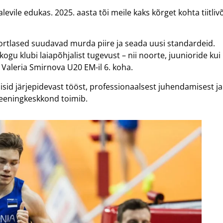
ile edukas. 2025. aasta tõi meile kaks kõrget kohta tiitlivõi
sportlased suudavad murda piire ja seada uusi standardeid.
 kogu klubi laiapõhjalist tugevust – nii noorte, juunioride ku
 Valeria Smirnova U20 EM-il 6. koha.
d järjepidevast tööst, professionaalsest juhendamisest ja sp
treeningkeskkond toimib.