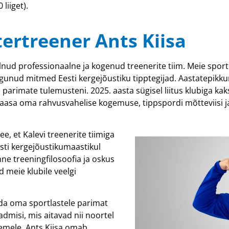
 liiget).
ertreener Ants Kiisa
olnud professionaalne ja kogenud treenerite tiim. Meie sport
irgunud mitmed Eesti kergejõustiku tipptegijad. Aastatepikk
parimate tulemusteni. 2025. aasta sügisel liitus klubiga ka
 kaasa oma rahvusvahelise kogemuse, tippspordi mõtteviisi j
, et Kalevi treenerite tiimiga
Eesti kergejõustikumaastikul
ne treeningfilosoofia ja oskus
 meie klubile veelgi
uda oma sportlastele parimat
dmisi, mis aitavad nii noortel
semele. Ants Kiisa omab