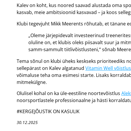
Kalev on koht, kus noored saavad alustada oma spor
kasvab, meie ambitsioonid kasvavad – ja koos selle
Klubi tegevjuht Mikk Meerents rõhutab, et tänane ed
„Oleme järjepidevalt investeerinud treenerites
oluline on, et klubis oleks piisavalt suur ja 
samm-sammult tiitlivõistlusteni,“ sõnab Meere
Tema sõnul on klubi üheks keskseks prioriteediks n
sellepärast on Kalev algatanud
Vitamin Well võistlus
võimaluse teha oma esimesi starte. Lisaks korraldab k
mitmekülgne.
Olulisel kohal on ka üle-eestiline noortevõistlus
Alek
noorsportlastele professionaalne ja hästi korralda
#KERGEJÕUSTIK ON KASULIK
30.12.2025