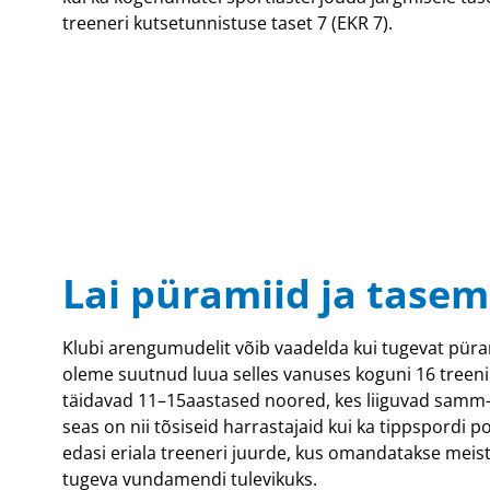
treeneri kutsetunnistuse taset 7 (EKR 7).
Lai püramiid ja tase
Klubi arengumudelit võib vaadelda kui tugevat püra
oleme suutnud luua selles vanuses koguni 16 treeni
täidavad 11–15aastased noored, kes liiguvad samm-
seas on nii tõsiseid harrastajaid kui ka tippspordi 
edasi eriala treeneri juurde, kus omandatakse meister
tugeva vundamendi tulevikuks.