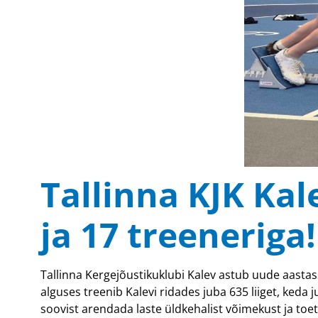
Tallinna KJK Kal
ja 17 treeneriga!
Tallinna Kergejõustikuklubi Kalev astub uude aast
alguses treenib Kalevi ridades juba 635 liiget, keda
soovist arendada laste üldkehalist võimekust ja toe