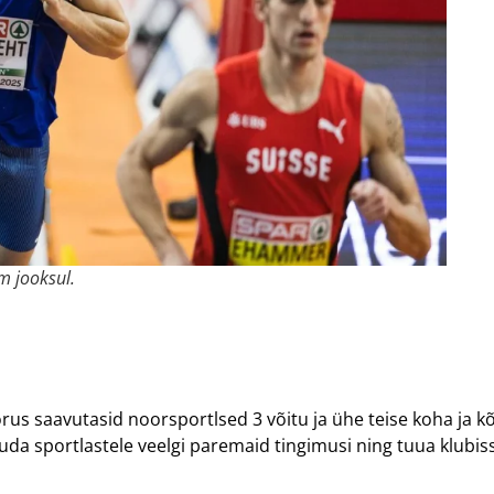
m jooksul.
rus saavutasid noorsportlsed 3 võitu ja ühe teise koha ja kõ
da sportlastele veelgi paremaid tingimusi ning tuua klubiss