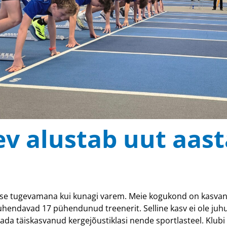
ev alustab uut aast
asse tugevamana kui kunagi varem. Meie kogukond on kasvanu
 juhendavad 17 pühendunud treenerit. Selline kasv ei ole juhu
tada täiskasvanud kergejõustiklasi nende sportlasteel. Klu