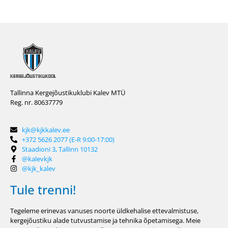
Tallinna Kergejõustikuklubi Kalev MTÜ
Reg. nr. 80637779
kjk@kjkkalev.ee
+372 5626 2077 (E-R 9:00-17:00)
Staadioni 3, Tallinn 10132
@kalevkjk
@kjk_kalev
Tule trenni!
Tegeleme erinevas vanuses noorte üldkehalise ettevalmistuse,
kergejõustiku alade tutvustamise ja tehnika õpetamisega. Meie