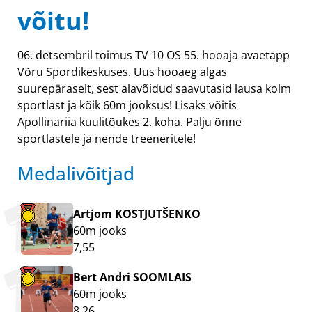
võitu!
06. detsembril toimus TV 10 OS 55. hooaja avaetapp
Võru Spordikeskuses. Uus hooaeg algas
suurepäraselt, sest alavõidud saavutasid lausa kolm
sportlast ja kõik 60m jooksus! Lisaks võitis
Apollinariia kuulitõukes 2. koha. Palju õnne
sportlastele ja nende treeneritele!
Medalivõitjad
Artjom KOSTJUTŠENKO
60m jooks
7,55
Bert Andri SOOMLAIS
60m jooks
8,26