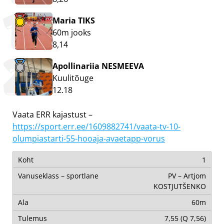
Maria TIKS
60m jooks
8,14
Apollinariia NESMEEVA
Kuulitõuge
12.18
Vaata ERR kajastust –
https://sport.err.ee/1609882741/vaata-tv-10-
olumpiastarti-55-hooaja-avaetapp-vorus
1
PV – Artjom
KOSTJUTŠENKO
60m
7,55 (Q 7,56)