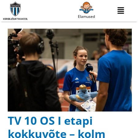
Elamused
TV 10 OS I etapi
kokkuvõte – kolm