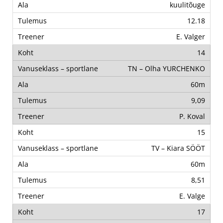
kuulitõuge
12.18
E. Valger
14
TN – Olha YURCHENKO
60m
9,09
P. Koval
15
TV – Kiara SÖÖT
60m
8,51
E. Valge
17