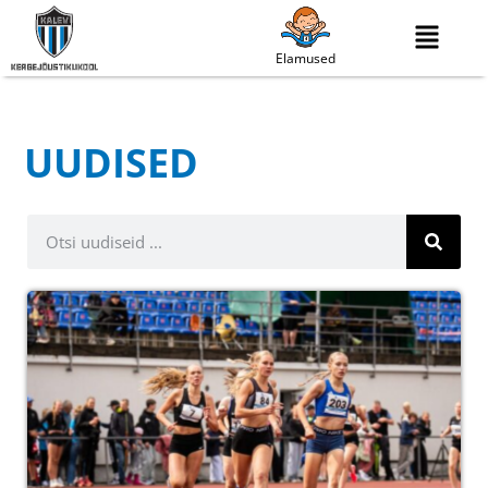
Elamused
UUDISED