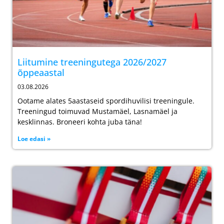
Liitumine treeningutega 2026/2027
õppeaastal
03.08.2026
Ootame alates 5aastaseid spordihuvilisi treeningule.
Treeningud toimuvad Mustamäel, Lasnamäel ja
kesklinnas. Broneeri kohta juba täna!
Loe edasi »