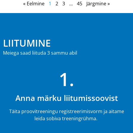
« Eelmine
1
2
3
…
45
Järgmine »
LIITUMINE
Meiega saad liituda 3 sammu abil
1.
Anna märku liitumissoovist
Täita proovitreeningu registreerimisvorm ja aitame
leida sobiva treeningrühma.