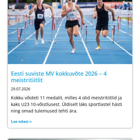
Eesti suviste MV kokkuvõte 2026 – 4
meistritiitlit
29.07.2026
Kokku võideti 11 medalit, milles 4 olid meistritiitlid ja
kaks U23 10-võistlusest. Üldiselt läks sportlastel hästi
ning omad tulemused tehti ära.
Loe edasi »