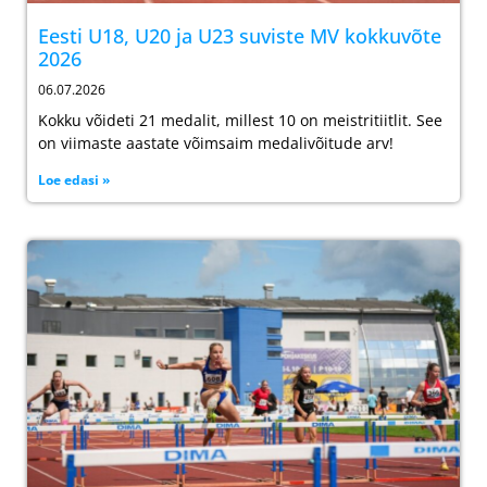
Eesti U18, U20 ja U23 suviste MV kokkuvõte
2026
06.07.2026
Kokku võideti 21 medalit, millest 10 on meistritiitlit. See
on viimaste aastate võimsaim medalivõitude arv!
Loe edasi »