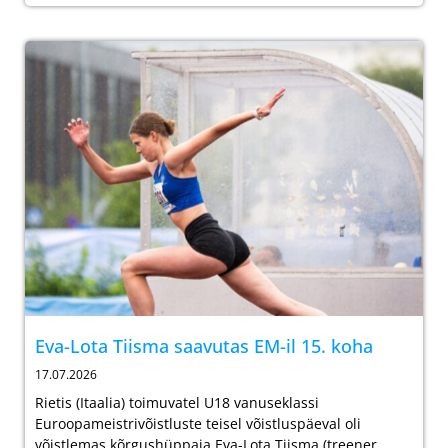
Eva-Lota Tiisma saavutas EM-il 15. koha
17.07.2026
Rietis (Itaalia) toimuvatel U18 vanuseklassi
Euroopameistrivõistluste teisel võistluspäeval oli
võistlemas kõrgushüppaja Eva-Lota Tiisma (treener