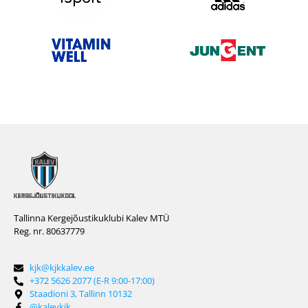
Tallinna Kergejõustikuklubi Kalev MTÜ
Reg. nr. 80637779
kjk@kjkkalev.ee
+372 5626 2077 (E-R 9:00-17:00)
Staadioni 3, Tallinn 10132
@kalevkjk