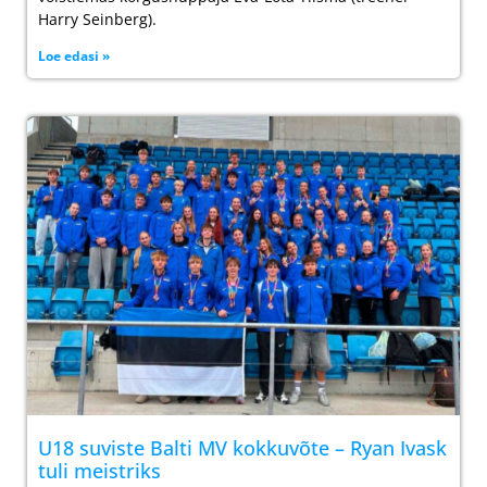
Harry Seinberg).
Loe edasi »
U18 suviste Balti MV kokkuvõte – Ryan Ivask
tuli meistriks