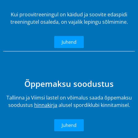
Kui proovitreeningul on käidud ja soovite edaspidi
treeningutel osaleda, on vajalik lepingu sõlmimine.
Juhend
4.
Õppemaksu soodustus
Tallinna ja Viimsi lastel on võimalus saada õppemaksu
soodustus
hinnakirja
alusel spordiklubi kinnitamisel.
Juhend