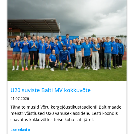
U20 suviste Balti MV kokkuvõte
21.07.2026
Täna toimusid Võru kergejõustikustaadionil Baltimaade
meistrivõistlused U20 vanuseklassidele. Eesti koondis
saavutas kokkuvõttes teise koha Läti järel.
Loe edasi »