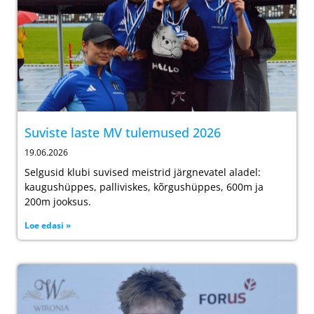
Suviste laste MV tulemused 2026
19.06.2026
Selgusid klubi suvised meistrid järgnevatel aladel:
kaugushüppes, palliviskes, kõrgushüppes, 600m ja
200m jooksus.
Loe edasi »