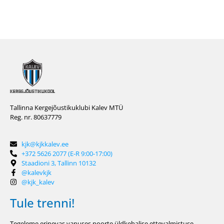
Tallinna Kergejõustikuklubi Kalev MTÜ
Reg. nr. 80637779
kjk@kjkkalev.ee
+372 5626 2077 (E-R 9:00-17:00)
Staadioni 3, Tallinn 10132
@kalevkjk
@kjk_kalev
Tule trenni!
Tegeleme erinevas vanuses noorte üldkehalise ettevalmistuse,