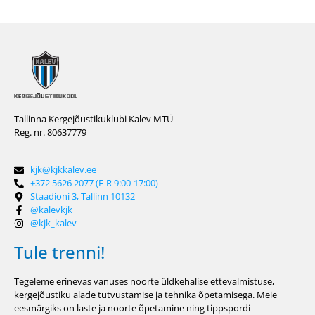
Tallinna Kergejõustikuklubi Kalev MTÜ
Reg. nr. 80637779
kjk@kjkkalev.ee
+372 5626 2077 (E-R 9:00-17:00)
Staadioni 3, Tallinn 10132
@kalevkjk
@kjk_kalev
Tule trenni!
Tegeleme erinevas vanuses noorte üldkehalise ettevalmistuse,
kergejõustiku alade tutvustamise ja tehnika õpetamisega. Meie
eesmärgiks on laste ja noorte õpetamine ning tippspordi