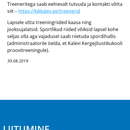
Treeneritega saab eelnevalt tutvuda ja kontakti võtta
siit –
https://kjkkalev.ee/treenerid
Lapsele võta treeningriided kaasa ning
jooksujalatsid. Sportlikud riided võiksid lapsel kohe
seljas olla aga vajadusel saab riietuda spordihallis
(administraatorile öelda, et Kalevi Kergejõustikukooli
proovitreeningule).
30.08.2019
LIITUMINE