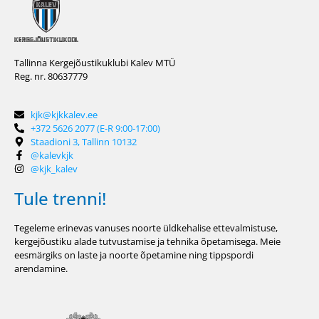
Tallinna Kergejõustikuklubi Kalev MTÜ
Reg. nr. 80637779
kjk@kjkkalev.ee
+372 5626 2077 (E-R 9:00-17:00)
Staadioni 3, Tallinn 10132
@kalevkjk
@kjk_kalev
Tule trenni!
Tegeleme erinevas vanuses noorte üldkehalise ettevalmistuse,
kergejõustiku alade tutvustamise ja tehnika õpetamisega. Meie
eesmärgiks on laste ja noorte õpetamine ning tippspordi
arendamine.