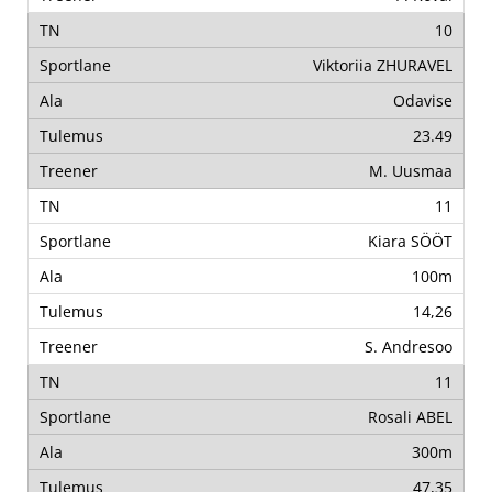
10
Viktoriia ZHURAVEL
Odavise
23.49
M. Uusmaa
11
Kiara SÖÖT
100m
14,26
S. Andresoo
11
Rosali ABEL
300m
47,35