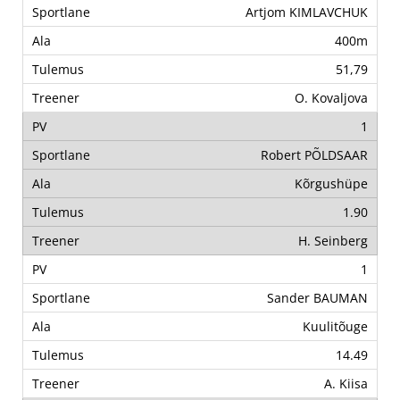
Artjom KIMLAVCHUK
400m
51,79
O. Kovaljova
1
Robert PÕLDSAAR
Kõrgushüpe
1.90
H. Seinberg
1
Sander BAUMAN
Kuulitõuge
14.49
A. Kiisa