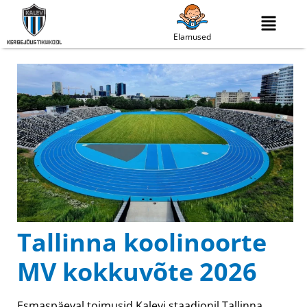
Elamused
Tallinna koolinoorte
MV kokkuvõte 2026
Esmaspäeval toimusid Kalevi staadionil Tallinna