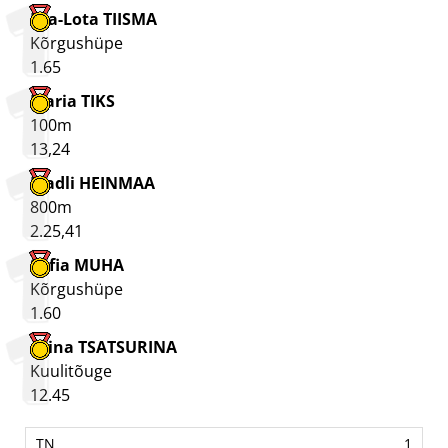
Eva-Lota TIISMA
Kõrgushüpe
1.65
Maria TIKS
100m
13,24
Madli HEINMAA
800m
2.25,41
Sofia MUHA
Kõrgushüpe
1.60
Arina TSATSURINA
Kuulitõuge
12.45
1