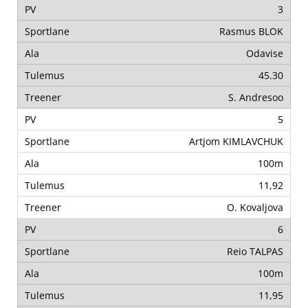
3
Rasmus BLOK
Odavise
45.30
S. Andresoo
5
Artjom KIMLAVCHUK
100m
11,92
O. Kovaljova
6
Reio TALPAS
100m
11,95