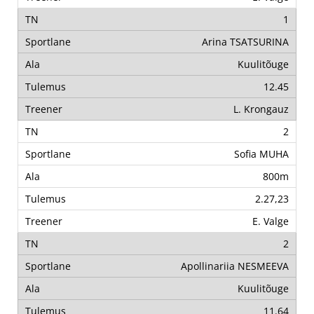
1
Arina TSATSURINA
Kuulitõuge
12.45
L. Krongauz
2
Sofia MUHA
800m
2.27,23
E. Valge
2
Apollinariia NESMEEVA
Kuulitõuge
11.64