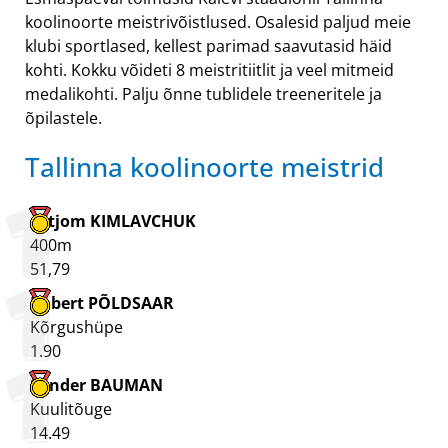
koolinoorte meistrivõistlused. Osalesid paljud meie
klubi sportlased, kellest parimad saavutasid häid
kohti. Kokku võideti 8 meistritiitlit ja veel mitmeid
medalikohti. Palju õnne tublidele treeneritele ja
õpilastele.
Tallinna koolinoorte meistrid
Artjom KIMLAVCHUK
400m
51,79
Robert PÕLDSAAR
Kõrgushüpe
1.90
Sander BAUMAN
Kuulitõuge
14.49