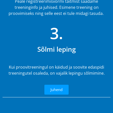
Peale registreerimisvormi täitmist saadame
treeninginfo ja juhised. Esimene treening on
proovimiseks ning selle eest ei tule midagi tasuda.
3.
Sõlmi leping
Kui proovitreeningul on käidud ja soovite edaspidi
treeningutel osaleda, on vajalik lepingu sõlmimine.
Juhend
4.