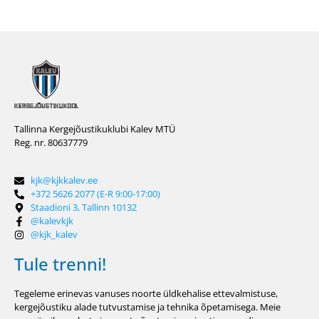
Tallinna Kergejõustikuklubi Kalev MTÜ
Reg. nr. 80637779
kjk@kjkkalev.ee
+372 5626 2077 (E-R 9:00-17:00)
Staadioni 3, Tallinn 10132
@kalevkjk
@kjk_kalev
Tule trenni!
Tegeleme erinevas vanuses noorte üldkehalise ettevalmistuse,
kergejõustiku alade tutvustamise ja tehnika õpetamisega. Meie