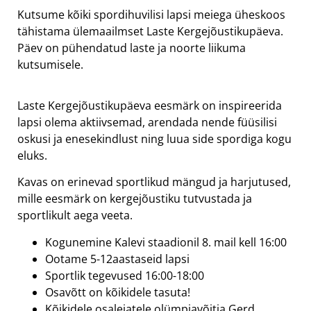
Kutsume kõiki spordihuvilisi lapsi meiega üheskoos
tähistama ülemaailmset Laste Kergejõustikupäeva.
Päev on pühendatud laste ja noorte liikuma
kutsumisele.
Laste Kergejõustikupäeva eesmärk on inspireerida
lapsi olema aktiivsemad, arendada nende füüsilisi
oskusi ja enesekindlust ning luua side spordiga kogu
eluks.
Kavas on erinevad sportlikud mängud ja harjutused,
mille eesmärk on kergejõustiku tutvustada ja
sportlikult aega veeta.
Kogunemine Kalevi staadionil 8. mail kell 16:00
Ootame 5-12aastaseid lapsi
Sportlik tegevused 16:00-18:00
Osavõtt on kõikidele tasuta!
Kõikidele osalejatele olümpiavõitja Gerd