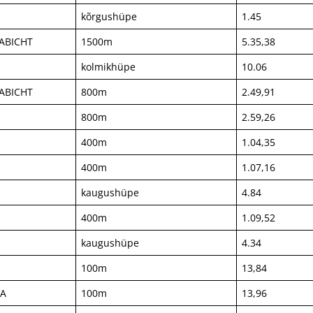
kõrgushüpe
1.45
HABICHT
1500m
5.35,38
kolmikhüpe
10.06
HABICHT
800m
2.49,91
A
800m
2.59,26
400m
1.04,35
400m
1.07,16
kaugushüpe
4.84
A
400m
1.09,52
kaugushüpe
4.34
100m
13,84
VA
100m
13,96