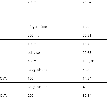
200m
28,24
kõrgushüpe
1.56
300m tj
50,51
100m
13,72
odavise
29.65
400m
1.05,30
kaugushüpe
4.68
KOVA
100m
14,54
kaugushüpe
4.55
KOVA
200m
30,84