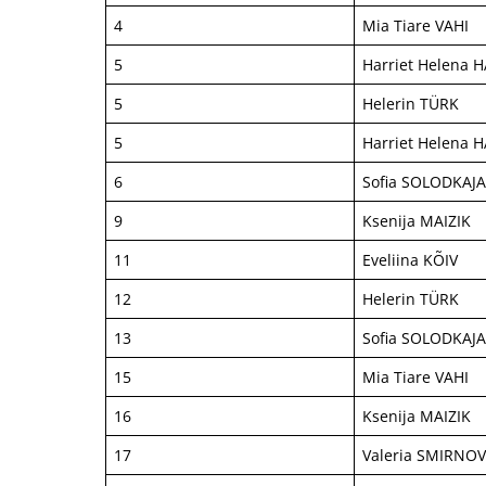
4
Mia Tiare VAHI
5
Harriet Helena 
5
Helerin TÜRK
5
Harriet Helena 
6
Sofia SOLODKAJ
9
Ksenija MAIZIK
11
Eveliina KÕIV
12
Helerin TÜRK
13
Sofia SOLODKAJ
15
Mia Tiare VAHI
16
Ksenija MAIZIK
17
Valeria SMIRNO