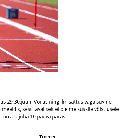
us 29-30.juuni Võrus ning ilm sattus väga suvine.
eeldis, sest tavaliselt ei ole me kuskile võistlusele
toimuvad juba 10 päeva pärast.
Treener