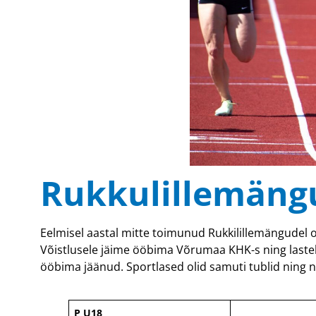
Rukkulillemäng
Eelmisel aastal mitte toimunud Rukkilillemängudel o
Võistlusele jäime ööbima Võrumaa KHK-s ning lastele o
ööbima jäänud. Sportlased olid samuti tublid ning n
P U18