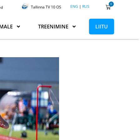
0
ENG
|
RUS
Tallinna TV 10 OS
ed
MALE
TREENIMINE
LIITU