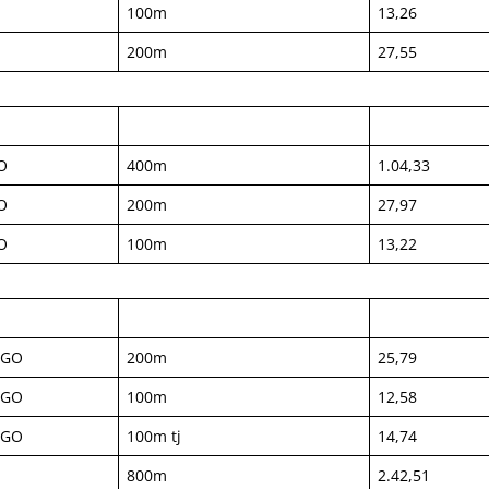
100m
13,26
200m
27,55
O
400m
1.04,33
O
200m
27,97
O
100m
13,22
NGO
200m
25,79
NGO
100m
12,58
NGO
100m tj
14,74
800m
2.42,51