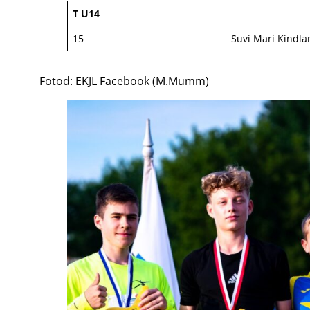
T U14
15
Suvi Mari Kindl
Fotod: EKJL Facebook (M.Mumm)