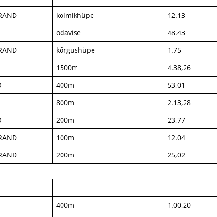
ERAND
kolmikhüpe
12.13
odavise
48.43
ERAND
kõrgushüpe
1.75
1500m
4.38,26
O
400m
53,01
800m
2.13,28
O
200m
23,77
ERAND
100m
12,04
ERAND
200m
25,02
400m
1.00,20