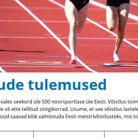
ude tulemused
sales seekord üle 500 noorsportlase üle Eesti. Võistlus toim
li ette tellitud söögikorrad. Usume, et see võistlus lastele m
üüd saavad kõik valmistuda Eesti meistrivõistlusteks, mis 