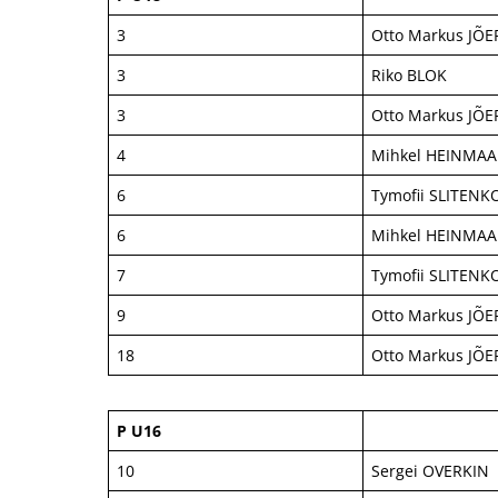
3
Otto Markus JÕ
3
Riko BLOK
3
Otto Markus JÕ
4
Mihkel HEINMAA
6
Tymofii SLITENK
6
Mihkel HEINMAA
7
Tymofii SLITENK
9
Otto Markus JÕ
18
Otto Markus JÕ
P U16
10
Sergei OVERKIN