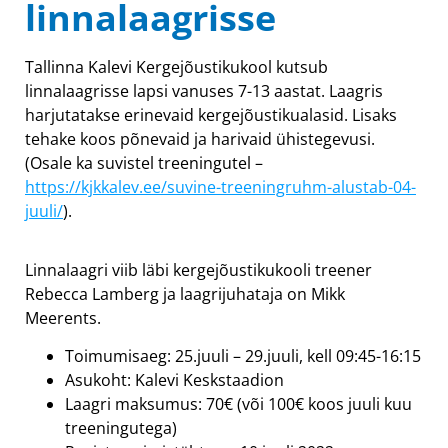
linnalaagrisse
Tallinna Kalevi Kergejõustikukool kutsub
linnalaagrisse lapsi vanuses 7-13 aastat. Laagris
harjutatakse erinevaid kergejõustikualasid. Lisaks
tehake koos põnevaid ja harivaid ühistegevusi.
(Osale ka suvistel treeningutel –
https://kjkkalev.ee/suvine-treeningruhm-alustab-04-
juuli/
).
Linnalaagri viib läbi kergejõustikukooli treener
Rebecca Lamberg ja laagrijuhataja on Mikk
Meerents.
Toimumisaeg: 25.juuli – 29.juuli, kell 09:45-16:15
Asukoht: Kalevi Keskstaadion
Laagri maksumus: 70€ (või 100€ koos juuli kuu
treeningutega)