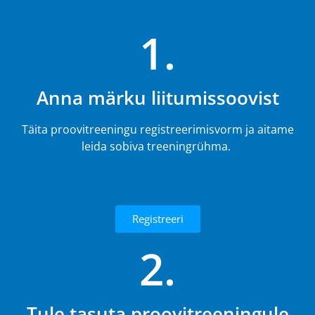
1.
Anna märku liitumissoovist
Täita proovitreeningu registreerimisvorm ja aitame
leida sobiva treeningrühma.
Registreeri
2.
Tule tasuta proovitreeningule