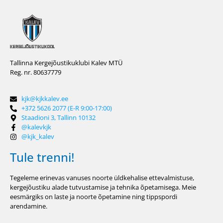
Tallinna Kergejõustikuklubi Kalev MTÜ
Reg. nr. 80637779
kjk@kjkkalev.ee
+372 5626 2077 (E-R 9:00-17:00)
Staadioni 3, Tallinn 10132
@kalevkjk
@kjk_kalev
Tule trenni!
Tegeleme erinevas vanuses noorte üldkehalise ettevalmistuse,
kergejõustiku alade tutvustamise ja tehnika õpetamisega. Meie
eesmärgiks on laste ja noorte õpetamine ning tippspordi
arendamine.