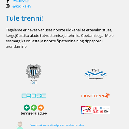
@kalevkjk
@kjk_kalev
Tule trenni!
Tegeleme erinevas vanuses noorte üldkehalise ettevalmistuse,
kergejõustiku alade tutvustamise ja tehnika õpetamisega. Meie
eesmärgiks on laste ja noorte õpetamine ning tippspordi
arendamine.
Veebmik.ee – Wordpress veebiarendus