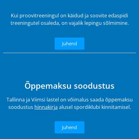
Kui proovitreeningul on käidud ja soovite edaspidi
treeningutel osaleda, on vajalik lepingu sõlmimine.
Juhend
4.
Õppemaksu soodustus
Tallinna ja Viimsi lastel on võimalus saada õppemaksu
soodustus
hinnakirja
alusel spordiklubi kinnitamisel.
Juhend