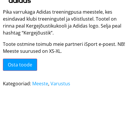
Pika varrukaga Adidas treeningpusa meestele, kes
esindavad klubi treeningutel ja võistlustel. Tootel on
rinna peal Kergejõustikukooli ja Adidas logo. Selja peal
hashtag “Kergejõustik”.
Toote ostmine toimub meie partneri iSport e-poest. NB!
Meeste suurused on XS-XL.
Osta toode
Kategooriad:
Meeste
,
Varustus
Seotud tooted