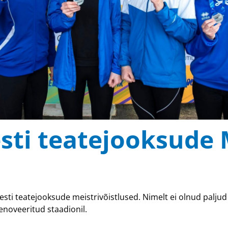
sti teatejooksude 
Eesti teatejooksude meistrivõistlused. Nimelt ei olnud palju
enoveeritud staadionil.