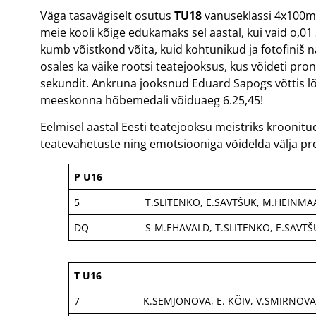
Väga tasavägiselt osutus
TU18
vanuseklassi 4x100m
meie kooli kõige edukamaks sel aastal, kui vaid o,
kumb võistkond võita, kuid kohtunikud ja fotofiniš
osales ka väike rootsi teatejooksus, kus võideti pro
sekundit. Ankruna jooksnud Eduard Sapogs võttis lõpu
meeskonna hõbemedali võiduaeg 6.25,45!
Eelmisel aastal Eesti teatejooksu meistriks kroonit
teatevahetuste ning emotsiooniga võidelda välja pr
P U16
5
T.SLITENKO, E.SAVTŠUK, M.HEINMA
DQ
S-M.EHAVALD, T.SLITENKO, E.SAVT
T U16
7
K.SEMJONOVA, E. KÕIV, V.SMIRNO