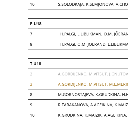
10
S.SOLODKAJA, K.SEMJONOVA, A.CH
P U18
7
H.PALGI, L.LIBLIKMAN, O.M. JÕERAN
8
H.PALGI, O.M. JÕERAND, L.LIBLIKMA
T U18
2
A.GORDIJENKO, M.VITSUT, J.GNUTO
3
A.GORDIJENKO, M.VITSUT, M.L.MER
8
M.GORNOSTAJEVA, K.GRUDKINA, H.
9
R.TARAKANOVA, A.AGEIKINA, K.MAIZ
10
K.GRUDKINA, K.MAIZIK, A.AGEIKINA