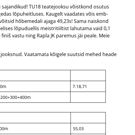
du sajandikud! TU18 teatejooksu võistkond osutus
gedas lõpuheitluses. Kaugelt vaadates võis emb-
 võitsid hõbemedali ajaga 49,23s! Sama naiskond
ses lõpuduellis meistritiiltist lahutama vaid 0,1
finiš vastu ning Rapla JK paremus jäi peale. Meie
 jooksnud. Vaatamata kõigele suutsid mehed heade
00m
7.18,71
+200+300+400m
100m
55,03