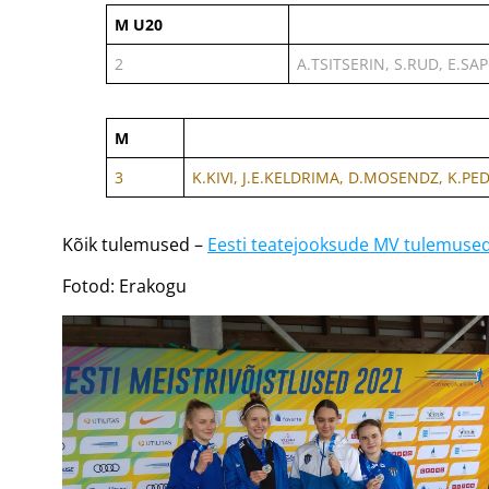
M U20
2
A.TSITSERIN, S.RUD, E.SA
M
3
K.KIVI, J.E.KELDRIMA, D.MOSENDZ, K.PE
Kõik tulemused –
Eesti teatejooksude MV tulemused
Fotod: Erakogu