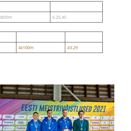
x800m
6.25,45
4x100m
43,29