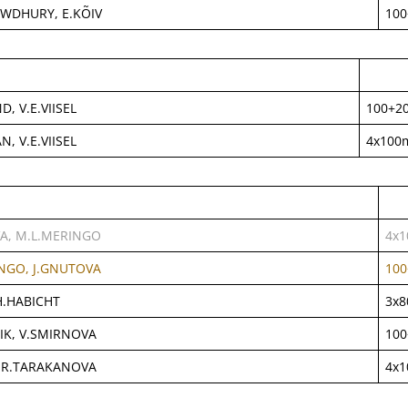
OWDHURY, E.KÕIV
10
D, V.E.VIISEL
100+2
N, V.E.VIISEL
4x100
VA, M.L.MERINGO
4x
INGO, J.GNUTOVA
10
H.HABICHT
3x
IK, V.SMIRNOVA
10
, R.TARAKANOVA
4x