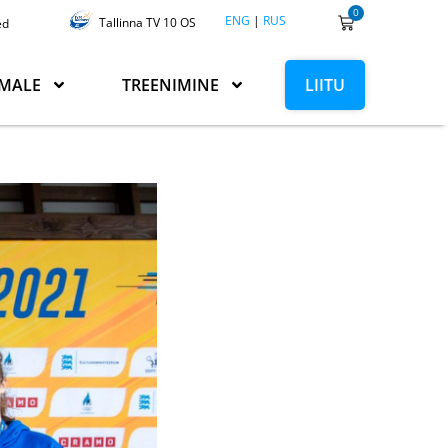
0
ENG
|
RUS
Tallinna TV 10 OS
ed
MALE
TREENIMINE
LIITU