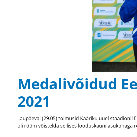
Medalivõidud Ee
2021
Laupäeval (29.05) toimusid Kääriku uuel staadionil 
oli rõõm võistelda sellises looduskauni asukohaga r