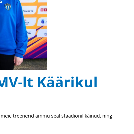
MV-lt Käärikul
d meie treenerid ammu seal staadionil käinud, ning