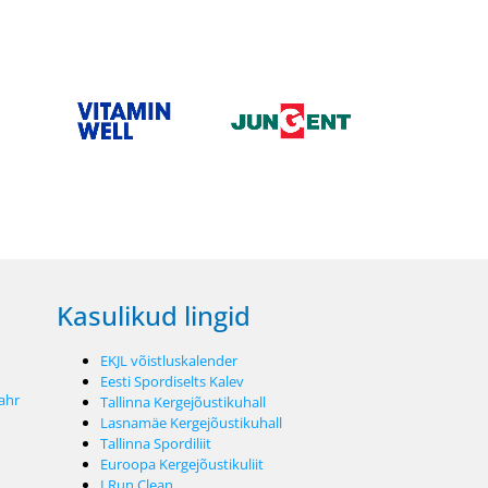
Kasulikud lingid
EKJL võistluskalender
Eesti Spordiselts Kalev
ahr
Tallinna Kergejõustikuhall
Lasnamäe Kergejõustikuhall
Tallinna Spordiliit
Euroopa Kergejõustikuliit
I Run Clean