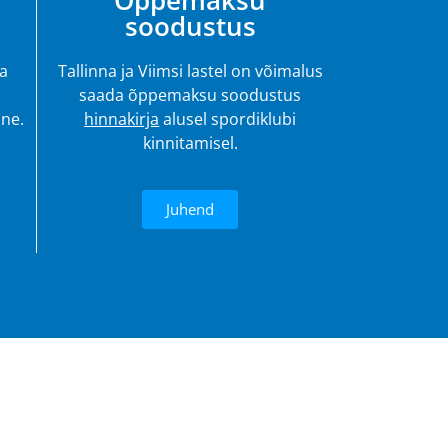
Õppemaksu
soodustus
ja
Tallinna ja Viimsi lastel on võimalus
saada õppemaksu soodustus
ine.
hinnakirja
alusel spordiklubi
kinnitamisel.
Juhend