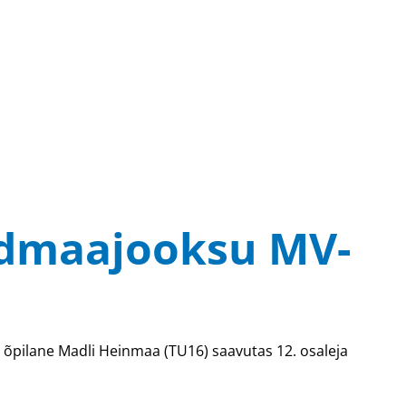
rdmaajooksu MV-
e õpilane Madli Heinmaa (TU16) saavutas 12. osaleja