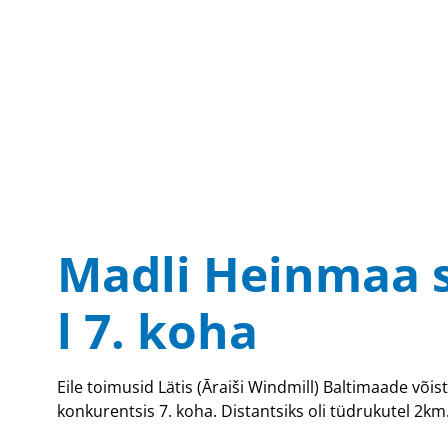
Madli Heinmaa 
l 7. koha
Eile toimusid Lätis (Āraiši Windmill) Baltimaade võ
konkurentsis 7. koha. Distantsiks oli tüdrukutel 2km