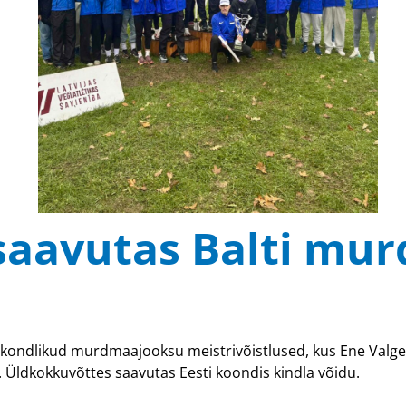
saavutas Balti mu
istkondlikud murdmaajooksu meistrivõistlused, kus Ene Valg
. Üldkokkuvõttes saavutas Eesti koondis kindla võidu.