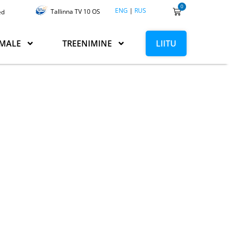
0
ENG
|
RUS
Tallinna TV 10 OS
ed
MALE
TREENIMINE
LIITU