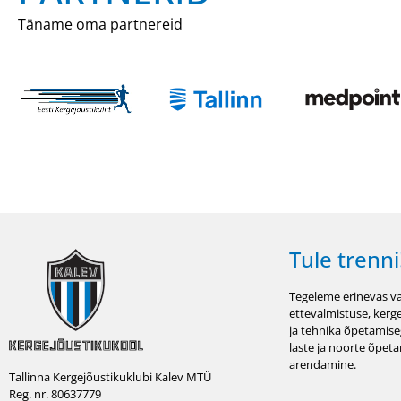
Täname oma partnereid
Tule trenni
Tegeleme erinevas va
ettevalmistuse, kerg
ja tehnika õpetamise
laste ja noorte õpet
arendamine.
Tallinna Kergejõustikuklubi Kalev MTÜ
Reg. nr. 80637779