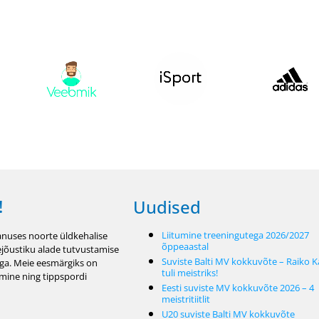
!
Uudised
Liitumine treeningutega 2026/2027
nuses noorte üldkehalise
õppeaastal
ejõustiku alade tutvustamise
Suviste Balti MV kokkuvõte – Raiko K
ga. Meie eesmärgiks on
tuli meistriks!
amine ning tippspordi
Eesti suviste MV kokkuvõte 2026 – 4
meistritiitlit
U20 suviste Balti MV kokkuvõte