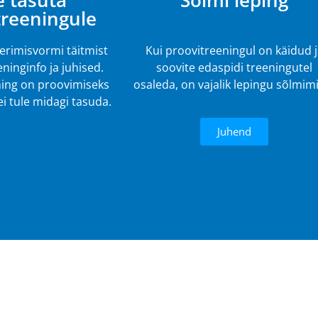
e tasuta
Sõlmi leping
treeningule
eerimisvormi täitmist
Kui proovitreeningul on käidud 
ninginfo ja juhised.
soovite edaspidi treeningutel
ing on proovimiseks
osaleda, on vajalik lepingu sõlmim
 ei tule midagi tasuda.
Juhend