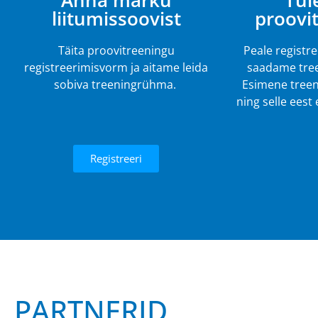
Anna märku
Tul
liitumissoovist
proovi
Täita proovitreeningu
Peale registr
registreerimisvorm ja aitame leida
saadame tree
sobiva treeningrühma.
Esimene treen
ning selle eest
Registreeri
PARTNERID