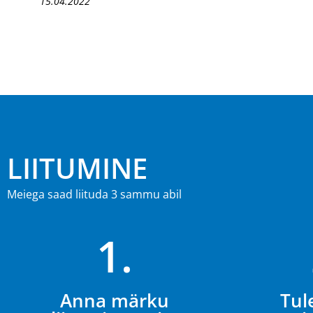
15.04.2022
LIITUMINE
Meiega saad liituda 3 sammu abil
1.
Anna märku
Tul