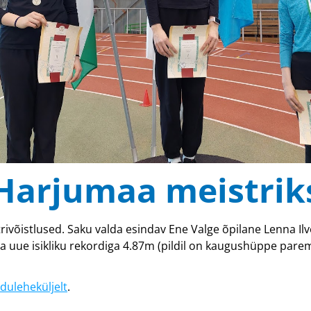
i Harjumaa meistri
rivõistlused. Saku valda esindav Ene Valge õpilane Lenna Il
uue isikliku rekordiga 4.87m (pildil on kaugushüppe parem
duleheküljelt
.