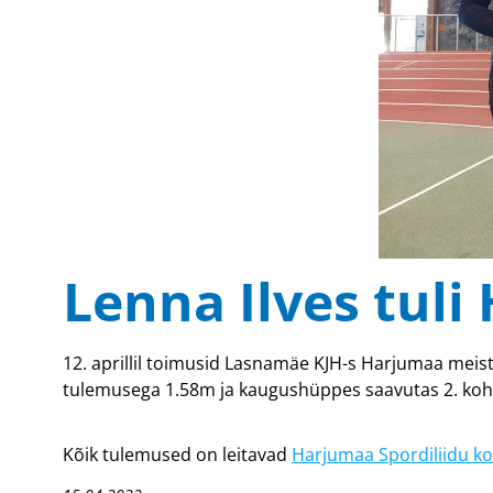
Lenna Ilves tul
12. aprillil toimusid Lasnamäe KJH-s Harjumaa meist
tulemusega 1.58m ja kaugushüppes saavutas 2. koha 
Kõik tulemused on leitavad
Harjumaa Spordiliidu ko