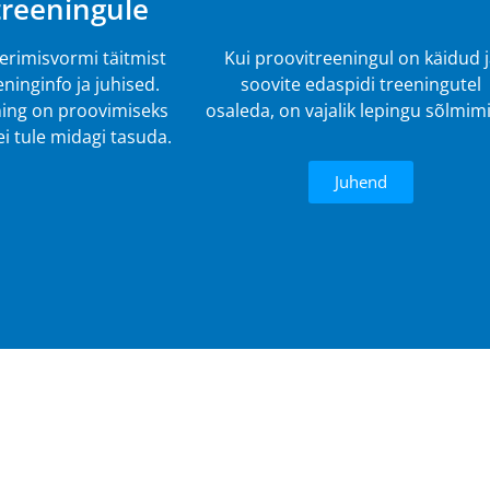
treeningule
eerimisvormi täitmist
Kui proovitreeningul on käidud 
ninginfo ja juhised.
soovite edaspidi treeningutel
ing on proovimiseks
osaleda, on vajalik lepingu sõlmim
 ei tule midagi tasuda.
Juhend