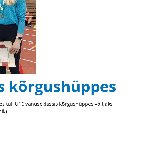
ks kõrgushüppes
ves tuli U16 vanuseklassis kõrgushüppes võitjaks
ik).