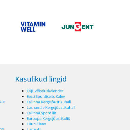
Kasulikud lingid
EKJL võistluskalender
Eesti Spordiselts Kalev
ahr
Tallinna Kergejõustikuhall
Lasnamäe Kergejõustikuhall
Tallinna Spordiliit
Euroopa Kergejõustikuliit
I Run Clean
oha
Lasteabi