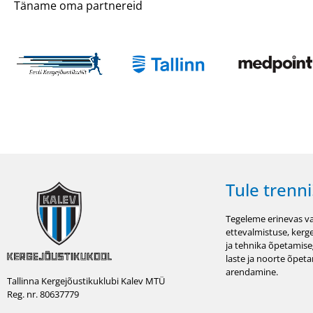
Täname oma partnereid
Tule trenni
Tegeleme erinevas va
ettevalmistuse, kerg
ja tehnika õpetamise
laste ja noorte õpet
arendamine.
Tallinna Kergejõustikuklubi Kalev MTÜ
Reg. nr. 80637779