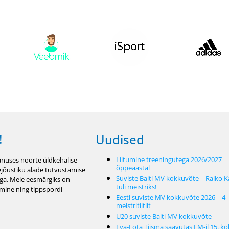
!
Uudised
Liitumine treeningutega 2026/2027
nuses noorte üldkehalise
õppeaastal
ejõustiku alade tutvustamise
Suviste Balti MV kokkuvõte – Raiko K
ga. Meie eesmärgiks on
tuli meistriks!
amine ning tippspordi
Eesti suviste MV kokkuvõte 2026 – 4
meistritiitlit
U20 suviste Balti MV kokkuvõte
Eva-Lota Tiisma saavutas EM-il 15. k