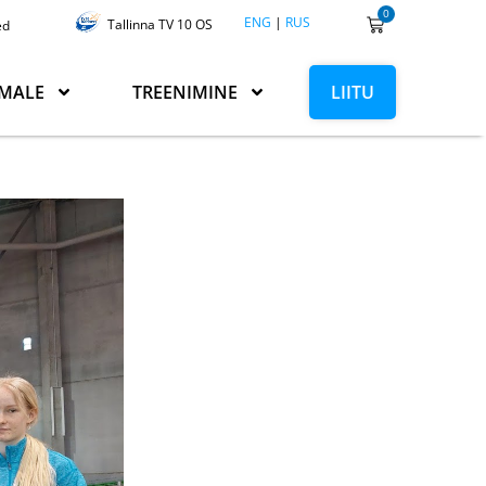
0
ENG
|
RUS
Tallinna TV 10 OS
ed
MALE
TREENIMINE
LIITU