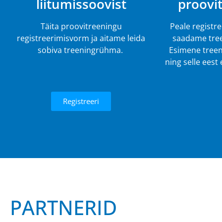
liitumissoovist
proovi
Täita proovitreeningu
Peale registr
registreerimisvorm ja aitame leida
saadame tree
sobiva treeningrühma.
Esimene treen
ning selle eest
Registreeri
PARTNERID