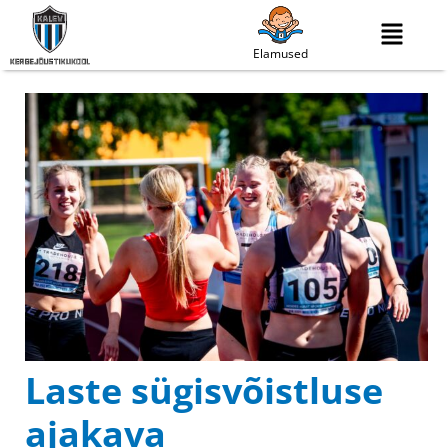
Elamused
Laste sügisvõistluse
ajakava