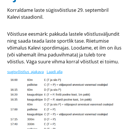
Korraldame laste sügisvõistluse 29. septembril
Kalevi staadionil.
Võistluse eesmärk: pakkuda lastele võistlusväljundit
ning saada teada laste sportlik tase. Riietumise
võimalus Kalevi spordimajas. Loodame, et ilm on ilus
(või vähemalt ilma paduvihmata) ja tuleb tore
võistlus. Väga suure vihma korral võistlust ei toimu.
sugisvõistlus_ajakava
Laadi alla