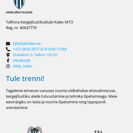
Tallinna Kergejõustikuklubi Kalev MTÜ
Reg. nr. 80637779
kjk@kjkkalev.ee
+372 5626 2077 (E-R 9:00-17:00)
Staadioni 3, Tallinn 10132
@kalevkjk
@kjk_kalev
Tule trenni!
Tegeleme erinevas vanuses noorte üldkehalise ettevalmistuse,
kergejõustiku alade tutvustamise ja tehnika õpetamisega. Meie
eesmärgiks on laste ja noorte õpetamine ning tippspordi
arendamine.