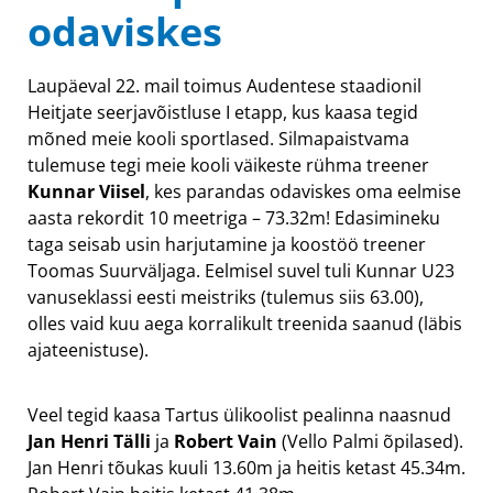
odaviskes
Laupäeval 22. mail toimus Audentese staadionil
Heitjate seerjavõistluse I etapp, kus kaasa tegid
mõned meie kooli sportlased. Silmapaistvama
tulemuse tegi meie kooli väikeste rühma treener
Kunnar Viisel
, kes parandas odaviskes oma eelmise
aasta rekordit 10 meetriga – 73.32m! Edasimineku
taga seisab usin harjutamine ja koostöö treener
Toomas Suurväljaga. Eelmisel suvel tuli Kunnar U23
vanuseklassi eesti meistriks (tulemus siis 63.00),
olles vaid kuu aega korralikult treenida saanud (läbis
ajateenistuse).
Veel tegid kaasa Tartus ülikoolist pealinna naasnud
Jan Henri Tälli
ja
Robert Vain
(Vello Palmi õpilased).
Jan Henri tõukas kuuli 13.60m ja heitis ketast 45.34m.