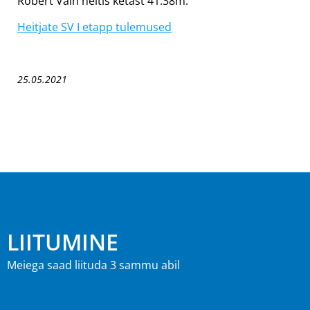
Robert Vain heitis ketast 41.38m.
Heitjate SV I etapp tulemused
25.05.2021
LIITUMINE
Meiega saad liituda 3 sammu abil