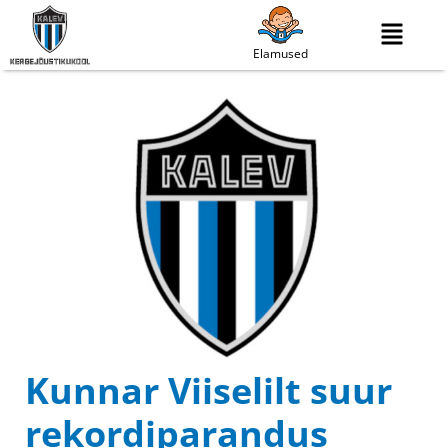
Elamused
Kunnar Viiselilt suur
rekordiparandus