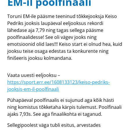
EM-il poolfinaali
Toruni EM-ile pääsme teeninud tõkkejooksja Keiso
Pedriks jooksis laupäeval eeljooksus rekordi
lähedase aja 7,79 ning tagas sellega pääsme
poolfinaalidesse! See oli vägev jooks ning
emotsioonid olid laes!!! Keiso start ei olnud hea, kuid
jooksu teise osaga edestas ta konkurente ning
finišeeris jooksu kolmandana.
Vaata uuesti eeljooksu –
https://sport.err.ee/1608133123/keiso-pedriks-
jooksis-em-il-poolfinaali
Pühapäeval poolfinaalis ei sujunud aga kõik hästi
ning komistus tõkketaha kärpis tulemust. Poolfinaali
ajaks 7,93s. See aga finaalikohta ei taganud.
Sellegipoolest väga tubli esitus, arvestades