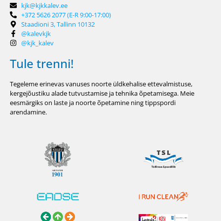
kjk@kjkkalev.ee
+372 5626 2077 (E-R 9:00-17:00)
Staadioni 3, Tallinn 10132
@kalevkjk
@kjk_kalev
Tule trenni!
Tegeleme erinevas vanuses noorte üldkehalise ettevalmistuse,
kergejõustiku alade tutvustamise ja tehnika õpetamisega. Meie
eesmärgiks on laste ja noorte õpetamine ning tippspordi
arendamine.