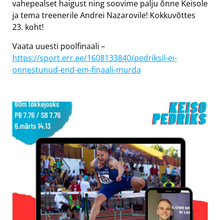
vahepealset haigust ning soovime palju õnne Keisole
ja tema treenerile Andrei Nazarovile! Kokkuvõttes
23. koht!
Vaata uuesti poolfinaali –
https://sport.err.ee/1608133840/pedriksil-ei-
onnestunud-end-em-finaali-murda