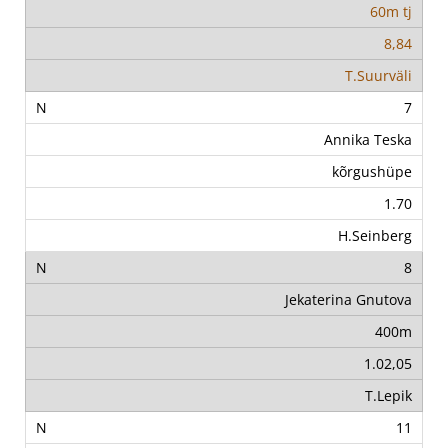
60m tj
8,84
T.Suurväli
7
Annika Teska
kõrgushüpe
1.70
H.Seinberg
8
Jekaterina Gnutova
400m
1.02,05
T.Lepik
11