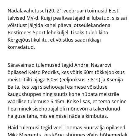
Nädalavahetusel (20.-21.veebruar) toimusid Eesti
talvised MV-d. Kuigi pealtvaatajaid ei lubatud, siis sai
võistlust jälgida kahel päeval otseülekandena
Postimees Sport leheküljel. Lisaks tuleb kiita
Kergejõustikuliitu, et võistlus saadi ikkagi
korradatud.
Säravaimad tulemused tegid Andrei Nazarovi
õpilased Keiso Pedriks, kes võitis 60m tõkkejooksus
meistritiilti ajaga 8,05s (eeljooksus 7,81s) ja Ksenija
Balta, kes tegi sisehooajal esimese võistluse
kaugushüppes ning suutis kohe hüpata meistrile
väärilise tulemuse 6.45m. Keise lisas, et tema senine
hea minek sisehooajal oli mõnevõrra takerdunud
haiguse taha, mis eelmisel nädala kimbutas.
Häid tulemusi tegid veel Toomas Suurvälja õpilased
Mikk Meerents, kes kõrgushüppes võitis hõbemedali