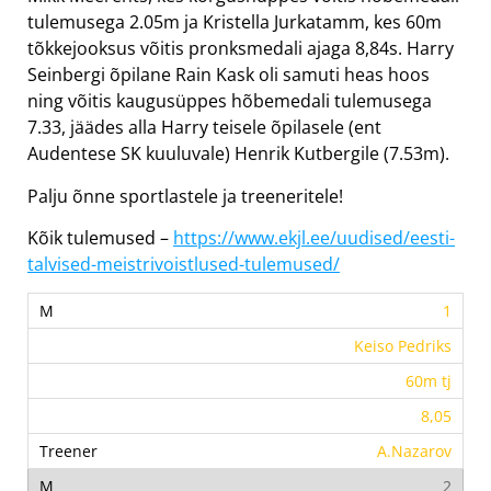
tulemusega 2.05m ja Kristella Jurkatamm, kes 60m
tõkkejooksus võitis pronksmedali ajaga 8,84s. Harry
Seinbergi õpilane Rain Kask oli samuti heas hoos
ning võitis kaugusüppes hõbemedali tulemusega
7.33, jäädes alla Harry teisele õpilasele (ent
Audentese SK kuuluvale) Henrik Kutbergile (7.53m).
Palju õnne sportlastele ja treeneritele!
Kõik tulemused –
https://www.ekjl.ee/uudised/eesti-
talvised-meistrivoistlused-tulemused/
1
Keiso Pedriks
60m tj
8,05
A.Nazarov
2