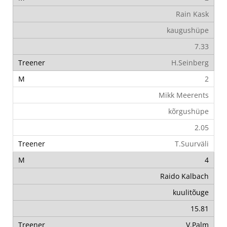
Rain Kask
kaugushüpe
7.33
H.Seinberg
2
Mikk Meerents
kõrgushüpe
2.05
T.Suurväli
4
Raido Kalbach
kuulitõuge
15.81
V.Palm