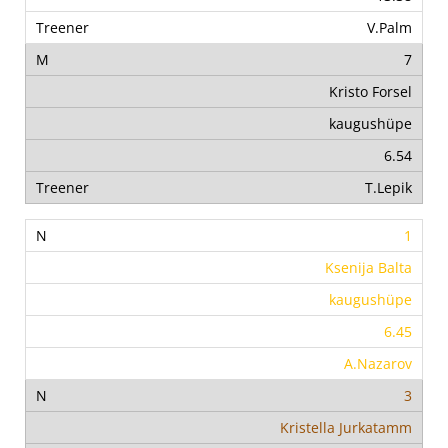
V.Palm
7
Kristo Forsel
kaugushüpe
6.54
T.Lepik
1
Ksenija Balta
kaugushüpe
6.45
A.Nazarov
3
Kristella Jurkatamm