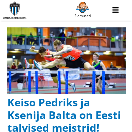
Elamused
Keiso Pedriks ja
Ksenija Balta on Eesti
talvised meistrid!