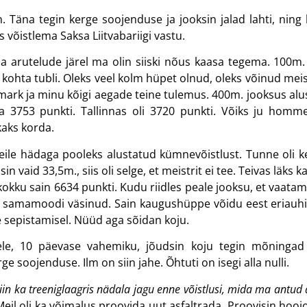
. Täna tegin kerge soojenduse ja jooksin jalad lahti, ning
võistlema Saksa Liitvabariigi vastu.
ja arutelude järel ma olin siiski nõus kaasa tegema. 100m.
e kohta tubli. Oleks veel kolm hüpet olnud, oleks võinud meis
mark ja minu kõigi aegade teine tulemus. 400m. jooksus alusta
a 3753 punkti. Tallinnas oli 3720 punkti. Võiks ju homme 
kaks korda.
eile hädaga pooleks alustatud kümnevõistlust. Tunne oli keh
in vaid 33,5m., siis oli selge, et meistrit ei tee. Teivas läks 
 kokku sain 6634 punkti. Kudu riidles peale jooksu, et vaata
ti samamoodi väsinud. Sain kaugushüppe võidu eest eriauhinn
e sepistamisel. Nüüd aga sõidan koju.
ele, 10 päevase vahemiku, jõudsin koju tegin mõningad
ge soojenduse. Ilm on siin jahe. Õhtuti on isegi alla nulli.
 siin ka treeniglaagris nädala jagu enne võistlusi, mida ma antud
Meil oli ka võimalus proovida uut asfaltrada. Proovisin hoo