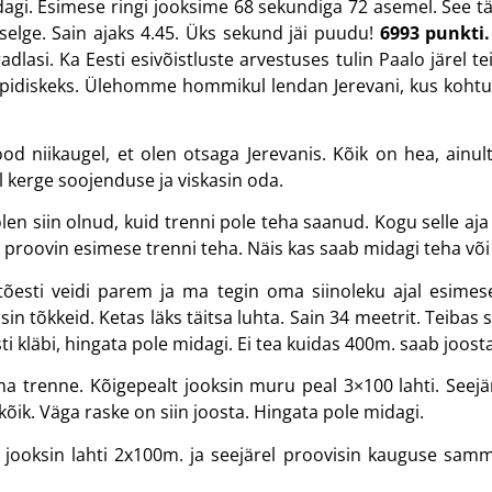
agi. Esimese ringi jooksime 68 sekundiga 72 asemel. See tä
k selge. Sain ajaks 4.45. Üks sekund jäi puudu!
6993 punkti.
radlasi. Ka Eesti esivõistluste arvestuses tulin Paalo järel t
daspidiskeks. Ülehomme hommikul lendan Jerevani, kus kohtu
d niikaugel, et olen otsaga Jerevanis. Kõik on hea, ainult
 kerge soojenduse ja viskasin oda.
len siin olnud, kuid trenni pole teha saanud. Kogu selle aj
proovin esimese trenni teha. Näis kas saab midagi teha või 
õesti veidi parem ja ma tegin oma siinoleku ajal esimese 
in tõkkeid. Ketas läks täitsa luhta. Sain 34 meetrit. Teibas s
i kläbi, hingata pole midagi. Ei tea kuidas 400m. saab joosta
a trenne. Kõigepealt jooksin muru peal 3×100 lahti. Seejär
 kõik. Väga raske on siin joosta. Hingata pole midagi.
jooksin lahti 2x100m. ja seejärel proovisin kauguse sammu.