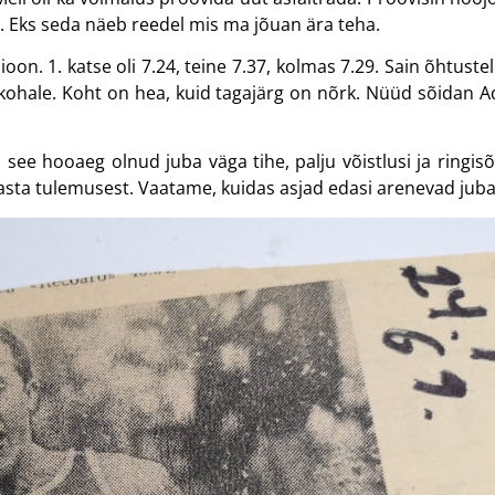
. Eks seda näeb reedel mis ma jõuan ära teha.
ioon. 1. katse oli 7.24, teine 7.37, kolmas 7.29. Sain õhtust
 kohale. Koht on hea, kuid tagajärg on nõrk. Nüüd sõidan A
see hooaeg olnud juba väga tihe, palju võistlusi ja ringisõi
asta tulemusest. Vaatame, kuidas asjad edasi arenevad juba