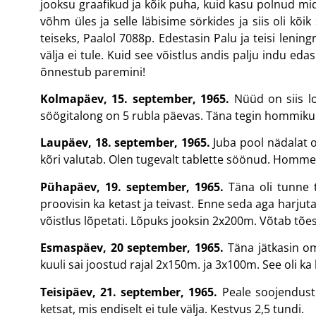
jooksu graafikud ja kõik puha, kuid kasu polnud mid
võhm üles ja selle läbisime sörkides ja siis oli kõi
teiseks, Paalol 7088p. Edestasin Palu ja teisi lening
välja ei tule. Kuid see võistlus andis palju indu e
õnnestub paremini!
Kolmapäev, 15. september, 1965.
Nüüd on siis loo
söögitalong on 5 rubla päevas. Täna tegin hommikul
Laupäev, 18. september, 1965.
Juba pool nädalat o
kõri valutab. Olen tugevalt tablette söönud. Homme 
Pühapäev, 19. september, 1965.
Täna oli tunne t
proovisin ka ketast ja teivast. Enne seda aga harjutas
võistlus lõpetati. Lõpuks jooksin 2x200m. Võtab tõest
Esmaspäev, 20 september, 1965.
Täna jätkasin om
kuuli sai joostud rajal 2x150m. ja 3x100m. See oli ka
Teisipäev, 21. september, 1965.
Peale soojendust 
ketsat, mis endiselt ei tule välja. Kestvus 2,5 tundi.