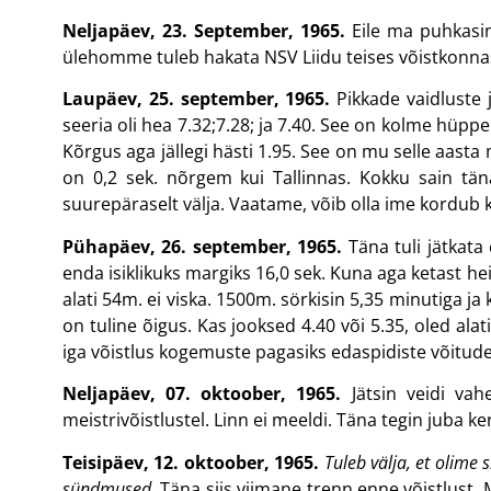
Neljapäev, 23. September, 1965.
Eile ma puhkasin
ülehomme tuleb hakata NSV Liidu teises võistkonnas 
Laupäev, 25. september, 1965.
Pikkade vaidluste 
seeria oli hea 7.32;7.28; ja 7.40. See on kolme hüpp
Kõrgus aga jällegi hästi 1.95. See on mu selle aasta 
on 0,2 sek. nõrgem kui Tallinnas. Kokku sain tän
suurepäraselt välja. Vaatame, võib olla ime kordub 
Pühapäev, 26. september, 1965.
Täna tuli jätkata 
enda isiklikuks margiks 16,0 sek. Kuna aga ketast heis
alati 54m. ei viska. 1500m. sörkisin 5,35 minutiga ja
on tuline õigus. Kas jooksed 4.40 või 5.35, oled ala
iga võistlus kogemuste pagasiks edaspidiste võitud
Neljapäev, 07. oktoober, 1965.
Jätsin veidi vah
meistrivõistlustel. Linn ei meeldi. Täna tegin juba ker
Teisipäev, 12. oktoober, 1965.
Tuleb välja, et olime
sündmused.
Täna siis viimane trenn enne võistlust. 