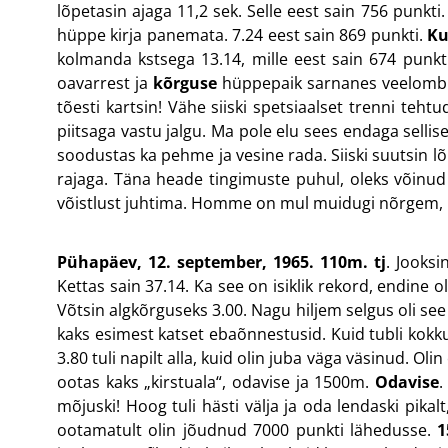
lõpetasin ajaga 11,2 sek. Selle eest sain 756 punkti
hüppe kirja panemata. 7.24 eest sain 869 punkti.
Ku
kolmanda kstsega 13.14, mille eest sain 674 punkt
oavarrest ja
kõrguse
hüppepaik sarnanes veelombiga.
tõesti kartsin! Vähe siiski spetsiaalset trenni tehtu
piitsaga vastu jalgu. Ma pole elu sees endaga selli
soodustas ka pehme ja vesine rada. Siiski suutsin lõp
rajaga. Täna heade tingimuste puhul, oleks võinud 
võistlust juhtima. Homme on mul muidugi nõrgem, 
Pühapäev, 12. september, 1965.
110m. tj
. Jooksi
Kettas sain 37.14. Ka see on isiklik rekord, endine o
Võtsin algkõrguseks 3.00. Nagu hiljem selgus oli see 
kaks esimest katset ebaõnnestusid. Kuid tubli kok
3.80 tuli napilt alla, kuid olin juba väga väsinud. Ol
ootas kaks „kirstuala“, odavise ja 1500m.
Odavise
.
mõjuski! Hoog tuli hästi välja ja oda lendaski pika
ootamatult olin jõudnud 7000 punkti lähedusse.
1