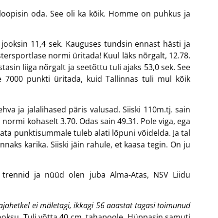
 loopisin oda. See oli ka kõik. Homme on puhkus ja
 jooksin 11,4 sek. Kauguses tundsin ennast hästi ja
tersportlase normi üritada! Kuul läks nõrgalt, 12.78.
sin liiga nõrgalt ja seetõttu tuli ajaks 53,0 sek. See
7000 punkti üritada, kuid Tallinnas tuli mul kõik
va ja jalalihased päris valusad. Siiski 110m.tj. sain
ka normi kohaselt 3.70. Odas sain 49.31. Pole viga, ega
mata punktisummale tuleb alati lõpuni võidelda. Ja tal
aks karika. Siiski jäin rahule, et kaasa tegin. On ju
 trennid ja nüüd olen juba Alma-Atas, NSV Liidu
 ajahetkel ei mäletagi, ikkagi 56 aaastat tagasi toimunud
jooksu. Tuli võtta 40 cm. tahapoole. Hüppasin samuti