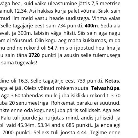
i väga hea, kuid väike üleastumine jättis 7,5 meetrise
inult 12.34. Asi hakkas kurja palet võtma. Siiski sain
võtnud ilm meid vastu heade uudistega. Vihma valas
elle tagajärje eest sain 734 punkti.
400m
. Seda ala
gevalt ja 300m. läbisin väga hästi. Siis sain aga nagu
v enam ei tõusnud. Olin kogu aeg maha kukkumas, mida
nu endine rekord oli 54,7, mis oli joostud hea ilma ja
kku sain täna
3720
punkti ja asusin selle tulemusega
 sama tugevaks!
dine oli 16,3. Selle tagajärje eest 739 punkti.
Ketas.
ettaga ei jää. Oleks võinud rohkem suuta!
Teivashüpe
.
 Aga 3.60 tähendas mulle juba isiklikku rekordit. 3.70
juba 20 sentimeetriga! Rohkemat paraku ei suutnud,
 Punkte enne oda kogunes juba päris soliidselt. Aga ees
Palu tuli juurde ja hurjutas mind, andis juhiseid. Ja
li vaid 45.94m. 53.94 andis 685 punkti.. Ja endalegi
 7000 punkti. Selleks tuli joosta 4.44. Tegime enne