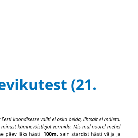
vikutest (21.
Eesti koondisesse valiti ei oska öelda, lihtsalt ei mäleta.
htis minust kümnevõistlejat vormida. Mis mul noorel mehel
e päev läks hästi!
100m.
sain stardist hästi välja ja