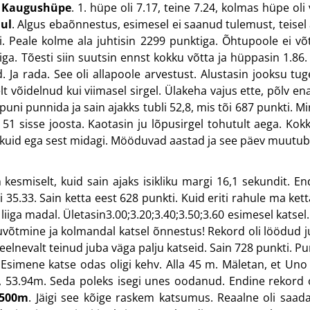
.
Kaugushüpe
. 1. hüpe oli 7.17, teine 7.24, kolmas hüpe ol
ul
. Algus ebaõnnestus, esimesel ei saanud tulemust, teisel a
i. Peale kolme ala juhtisin 2299 punktiga. Õhtupoole ei 
 Tõesti siin suutsin ennst kokku võtta ja hüppasin 1.86. S
d. Ja rada. See oli allapoole arvestust. Alustasin jooksu tu
selt võidelnud kui viimasel sirgel. Ülakeha vajus ette, põl
uni punnida ja sain ajakks tubli 52,8, mis tõi 687 punkti. Mi
51 sisse joosta. Kaotasin ju lõpusirgel tohutult aega. Ko
kuid ega sest midagi. Mööduvad aastad ja see päev muutub
n kesmiselt, kuid sain ajaks isikliku margi 16,1 sekundit. En
li 35.33. Sain ketta eest 628 punkti. Kuid eriti rahule ma k
liiga madal. Ületasin3.00;3.20;3.40;3.50;3.60 esimesel katsel.
kuvõtmine ja kolmandal katsel õnnestus! Rekord oli löödud 
in eelnevalt teinud juba väga palju katseid. Sain 728 punkti.
 Esimene katse odas oligi kehv. Alla 45 m. Mäletan, et Uno 
lt, 53.94m. Seda poleks isegi unes oodanud. Endine rekord o
500m
. Jäigi see kõige raskem katsumus. Reaalne oli saada