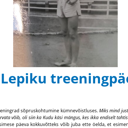
Lepiku treeningpäe
 Leningrad sõpruskohtumine kümnevõistluses.
Miks mind just 
ja arvata võib, oli siin ka Kudu käsi mängus, kes ikka endiselt ta
imese päeva kokkuvõtteks võib juba ette öelda, et esimen