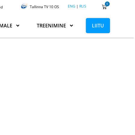
0
ENG
|
RUS
Tallinna TV 10 OS
ed
MALE
TREENIMINE
LIITU