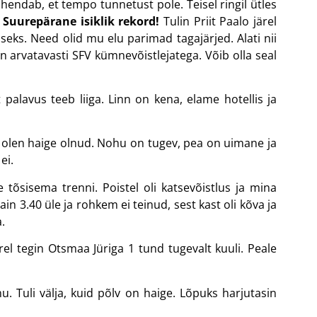
hendab, et tempo tunnetust pole. Teisel ringil ütles
 Suurepärane isiklik rekord!
Tulin Priit Paalo järel
eiseks. Need olid mu elu parimad tagajärjed. Alati nii
n arvatavasti SFV kümnevõistlejatega. Võib olla seal
 palavus teeb liiga. Linn on kena, elame hotellis ja
a olen haige olnud. Nohu on tugev, pea on uimane ja
ei.
tõsisema trenni. Poistel oli katsevõistlus ja mina
ain 3.40 üle ja rohkem ei teinud, sest kast oli kõva ja
.
el tegin Otsmaa Jüriga 1 tund tugevalt kuuli. Peale
 Tuli välja, kuid põlv on haige. Lõpuks harjutasin