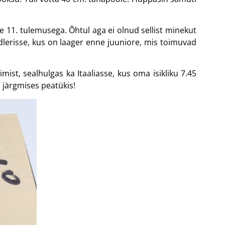
ele 11. tulemusega. Õhtul aga ei olnud sellist minekut
dlerisse, kus on laager enne juuniore, mis toimuvad
mist, sealhulgas ka Itaaliasse, kus oma isikliku 7.45
 järgmises peatükis!