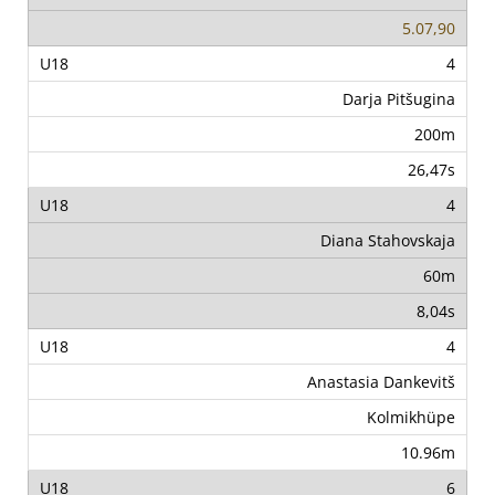
5.07,90
4
Darja Pitšugina
200m
26,47s
4
Diana Stahovskaja
60m
8,04s
4
Anastasia Dankevitš
Kolmikhüpe
10.96m
6