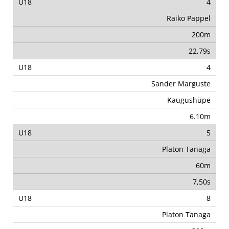
4
Raiko Pappel
200m
22,79s
4
Sander Marguste
Kaugushüpe
6.10m
5
Platon Tanaga
60m
7,50s
8
Platon Tanaga