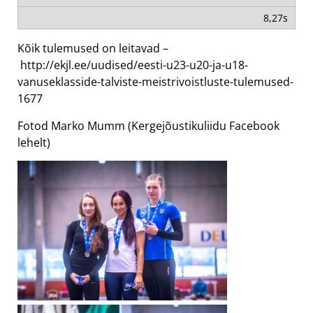
8,27s
Kõik tulemused on leitavad –
http://ekjl.ee/uudised/eesti-u23-u20-ja-u18-
vanuseklasside-talviste-meistrivoistluste-tulemused-
1677
Fotod Marko Mumm (Kergejõustikuliidu Facebook
lehelt)