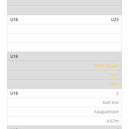
U23
1
Raiko Pappel
60m
7,01s
2
Karl Kivi
Kaugushüpe
6.67m