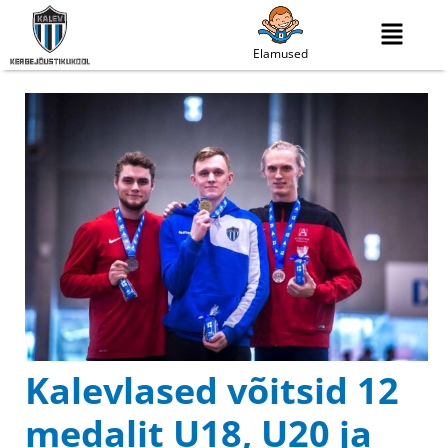
Elamused
Kalevlased võitsid 12
medalit U18, U20 ja