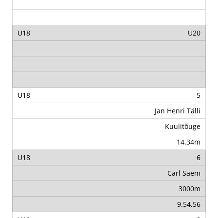
U20
5
Jan Henri Tälli
Kuulitõuge
14.34m
6
Carl Saem
3000m
9.54,56