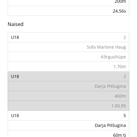
200m
24,56s
Naised
2
Sofa Marlene Haug
Kõrgushüpe
1.70m
2
Darja Pitšugina
400m
1.00,95
5
Darja Pitšugina
60m tj