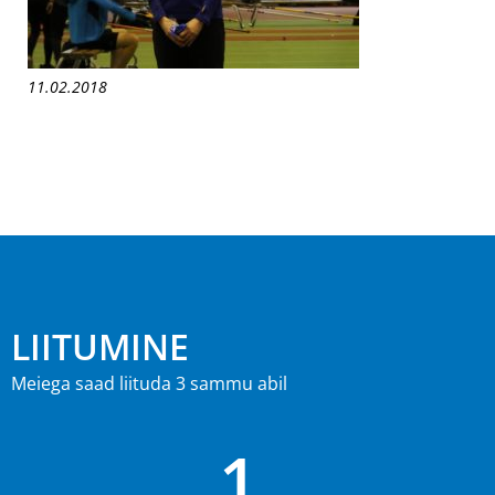
11.02.2018
LIITUMINE
Meiega saad liituda 3 sammu abil
1.