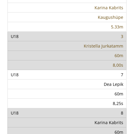
Karina Kabrits
Kaugushüpe
5.33m
3
Kristella Jurkatamm
60m
8,00s
7
Dea Lepik
60m
8,25s
8
Karina Kabrits
60m