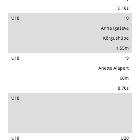
9,18s
10
Anna Igaševa
Kõrgushüpe
1.55m
19
Anette Alapert
60m
8,70s
U20