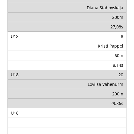
Diana Stahovskaja
200m
27,08s
8
Kristi Pappel
60m
8,14s
20
Loviisa Vahenurm
200m
29,86s