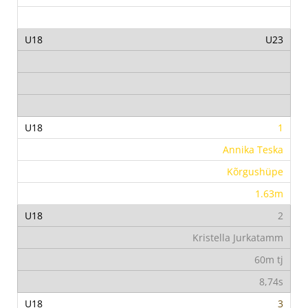
U23
1
Annika Teska
Kõrgushüpe
1.63m
2
Kristella Jurkatamm
60m tj
8,74s
3