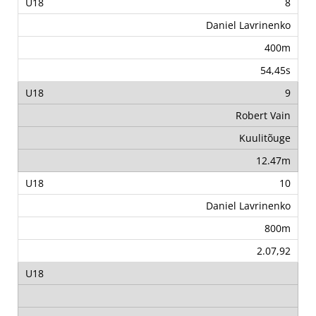
8
Daniel Lavrinenko
400m
54,45s
9
Robert Vain
Kuulitõuge
12.47m
10
Daniel Lavrinenko
800m
2.07,92