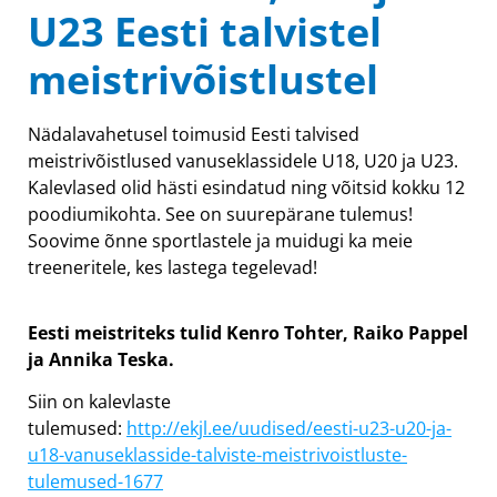
U23 Eesti talvistel
meistrivõistlustel
Nädalavahetusel toimusid Eesti talvised
meistrivõistlused vanuseklassidele U18, U20 ja U23.
Kalevlased olid hästi esindatud ning võitsid kokku 12
poodiumikohta. See on suurepärane tulemus!
Soovime õnne sportlastele ja muidugi ka meie
treeneritele, kes lastega tegelevad!
Eesti meistriteks tulid Kenro Tohter, Raiko Pappel
ja Annika Teska.
Siin on kalevlaste
tulemused:
http://ekjl.ee/uudised/eesti-u23-u20-ja-
u18-vanuseklasside-talviste-meistrivoistluste-
tulemused-1677