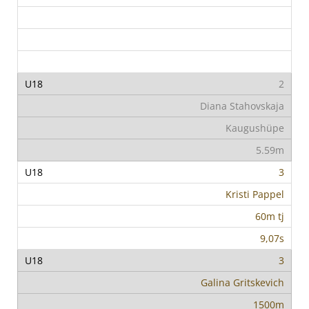
2
Diana Stahovskaja
Kaugushüpe
5.59m
3
Kristi Pappel
60m tj
9,07s
3
Galina Gritskevich
1500m