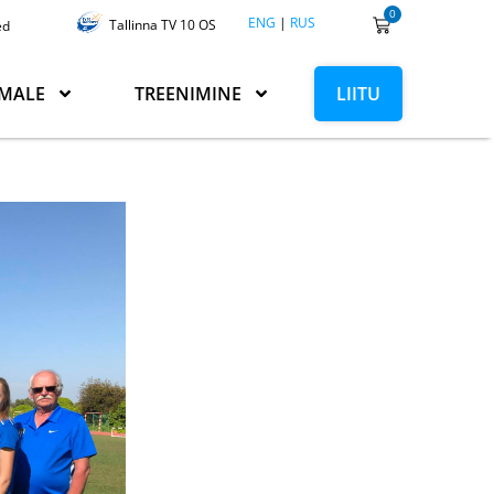
0
ENG
|
RUS
Tallinna TV 10 OS
ed
MALE
TREENIMINE
LIITU