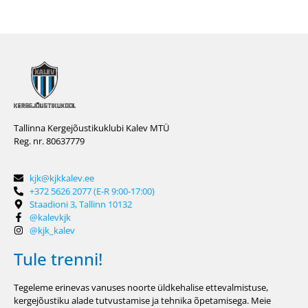
Tallinna Kergejõustikuklubi Kalev MTÜ
Reg. nr. 80637779
kjk@kjkkalev.ee
+372 5626 2077 (E-R 9:00-17:00)
Staadioni 3, Tallinn 10132
@kalevkjk
@kjk_kalev
Tule trenni!
Tegeleme erinevas vanuses noorte üldkehalise ettevalmistuse,
kergejõustiku alade tutvustamise ja tehnika õpetamisega. Meie