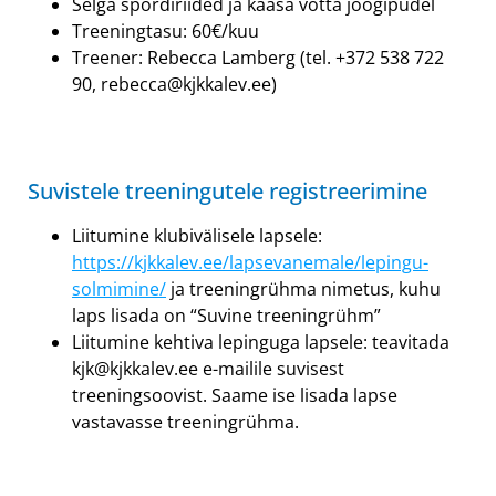
Selga spordiriided ja kaasa võtta joogipudel
Treeningtasu: 60€/kuu
Treener: Rebecca Lamberg (tel. +372 538 722
90, rebecca@kjkkalev.ee)
Suvistele treeningutele registreerimine
Liitumine klubivälisele lapsele:
https://kjkkalev.ee/lapsevanemale/lepingu-
solmimine/
ja treeningrühma nimetus, kuhu
laps lisada on “Suvine treeningrühm”
Liitumine kehtiva lepinguga lapsele: teavitada
kjk@kjkkalev.ee e-mailile suvisest
treeningsoovist. Saame ise lisada lapse
vastavasse treeningrühma.