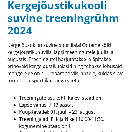
Kergejõustikukooli
suvine treeningrühm
2024
Kergejõustik on suvine spordiala! Ootame kõiki
kergejõustikuhuvilisi lapsi treeningutele juulis ja
augustis. Treeningutel harjutatakse ja õpitakse
erinevaid kergejõustikualasid ning tehakse lõbusaid
mänge. See on suurepärane viis lapsele, kuidas suvel
toredalt ja sportlikult aega veeta.
Treeningute asukoht: Kalevi staadion
Lapse vanus: 7-13 aastat
Kuupäevadel: 01. juuli – 23. august
Treeningajad: E, K ja N kell 10:00-11:30,
kogunemine staadionil