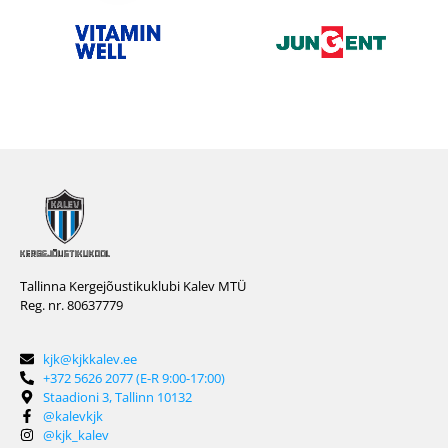
Tallinna Kergejõustikuklubi Kalev MTÜ
Reg. nr. 80637779
kjk@kjkkalev.ee
+372 5626 2077 (E-R 9:00-17:00)
Staadioni 3, Tallinn 10132
@kalevkjk
@kjk_kalev