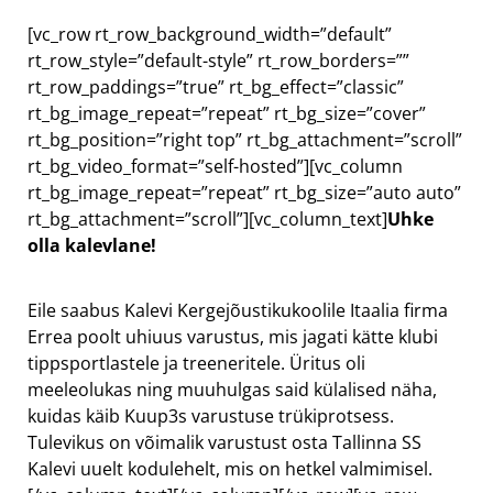
[vc_row rt_row_background_width=”default”
rt_row_style=”default-style” rt_row_borders=””
rt_row_paddings=”true” rt_bg_effect=”classic”
rt_bg_image_repeat=”repeat” rt_bg_size=”cover”
rt_bg_position=”right top” rt_bg_attachment=”scroll”
rt_bg_video_format=”self-hosted”][vc_column
rt_bg_image_repeat=”repeat” rt_bg_size=”auto auto”
rt_bg_attachment=”scroll”][vc_column_text]
Uhke
olla kalevlane!
Eile saabus Kalevi Kergejõustikukoolile Itaalia firma
Errea poolt uhiuus varustus, mis jagati kätte klubi
tippsportlastele ja treeneritele. Üritus oli
meeleolukas ning muuhulgas said külalised näha,
kuidas käib Kuup3s varustuse trükiprotsess.
Tulevikus on võimalik varustust osta Tallinna SS
Kalevi uuelt kodulehelt, mis on hetkel valmimisel.