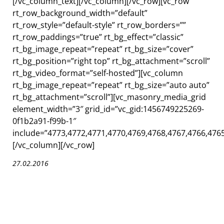
[/vc_column_text][/vc_column][/vc_row][vc_row
rt_row_background_width=”default”
rt_row_style=”default-style” rt_row_borders=””
rt_row_paddings=”true” rt_bg_effect=”classic”
rt_bg_image_repeat=”repeat” rt_bg_size=”cover”
rt_bg_position=”right top” rt_bg_attachment=”scroll”
rt_bg_video_format=”self-hosted”][vc_column
rt_bg_image_repeat=”repeat” rt_bg_size=”auto auto”
rt_bg_attachment=”scroll”][vc_masonry_media_grid
element_width=”3″ grid_id=”vc_gid:1456749225269-
0f1b2a91-f99b-1″
include=”4773,4772,4771,4770,4769,4768,4767,4766,4765
[/vc_column][/vc_row]
27.02.2016