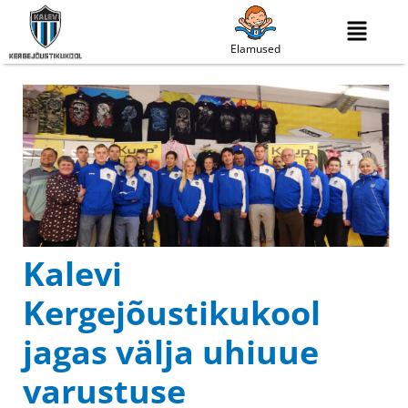
Elamused
Kalevi
Kergejõustikukool
jagas välja uhiuue
varustuse