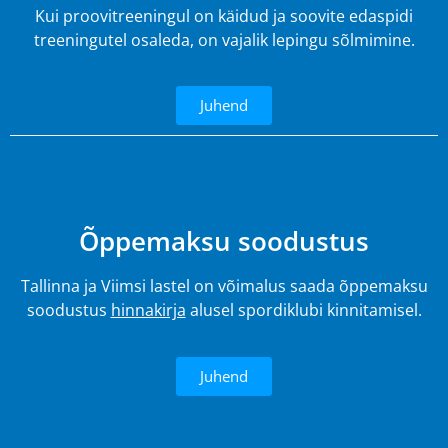
Kui proovitreeningul on käidud ja soovite edaspidi
treeningutel osaleda, on vajalik lepingu sõlmimine.
Juhend
4.
Õppemaksu soodustus
Tallinna ja Viimsi lastel on võimalus saada õppemaksu
soodustus
hinnakirja
alusel spordiklubi kinnitamisel.
Juhend