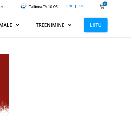
0
ENG
|
RUS
Tallinna TV 10 OS
ed
MALE
TREENIMINE
LIITU