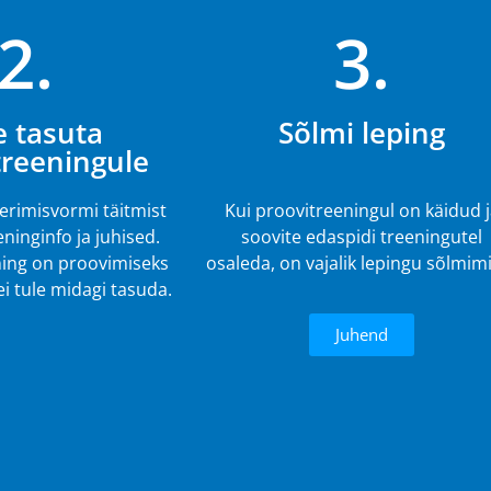
2.
3.
e tasuta
Sõlmi leping
treeningule
eerimisvormi täitmist
Kui proovitreeningul on käidud 
ninginfo ja juhised.
soovite edaspidi treeningutel
ing on proovimiseks
osaleda, on vajalik lepingu sõlmim
 ei tule midagi tasuda.
Juhend