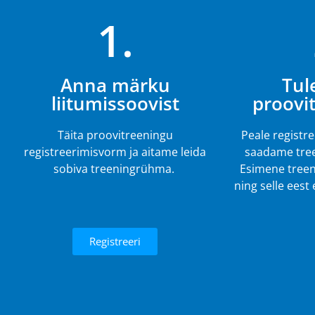
1.
Anna märku
Tul
liitumissoovist
proovi
Täita proovitreeningu
Peale registr
registreerimisvorm ja aitame leida
saadame tree
sobiva treeningrühma.
Esimene treen
ning selle eest
Registreeri