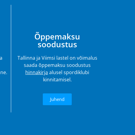
4.
Õppemaksu
soodustus
ja
Tallinna ja Viimsi lastel on võimalus
saada õppemaksu soodustus
ine.
hinnakirja
alusel spordiklubi
kinnitamisel.
Juhend