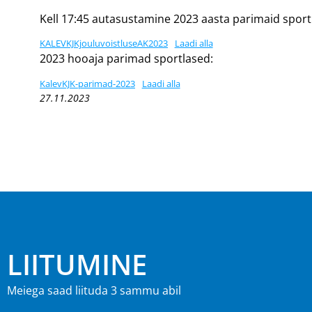
Kell 17:45 autasustamine 2023 aasta parimaid sportl
KALEVKJKjouluvoistluseAK2023
Laadi alla
2023 hooaja parimad sportlased:
KalevKJK-parimad-2023
Laadi alla
27.11.2023
LIITUMINE
Meiega saad liituda 3 sammu abil