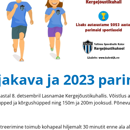
jakava ja 2023 par
 aastal 8. detsembril Lasnamäe Kergejõustikuhallis. Võistlus
üpped ja kõrgushüpped ning 150m ja 200m jooksud. Põnevus
streerimine toimub kohapeal hiljemalt 30 minutit enne ala al