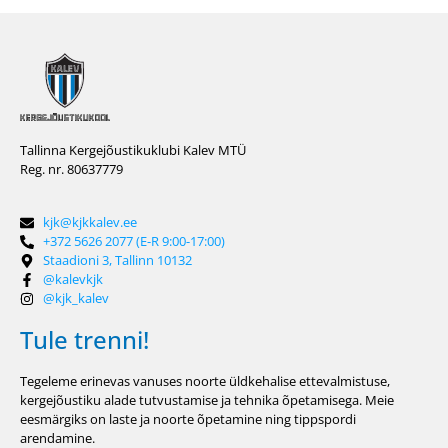
Tallinna Kergejõustikuklubi Kalev MTÜ
Reg. nr. 80637779
kjk@kjkkalev.ee
+372 5626 2077 (E-R 9:00-17:00)
Staadioni 3, Tallinn 10132
@kalevkjk
@kjk_kalev
Tule trenni!
Tegeleme erinevas vanuses noorte üldkehalise ettevalmistuse,
kergejõustiku alade tutvustamise ja tehnika õpetamisega. Meie
eesmärgiks on laste ja noorte õpetamine ning tippspordi
arendamine.