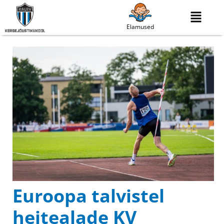
Elamused
Euroopa talvistel
heitealade KV