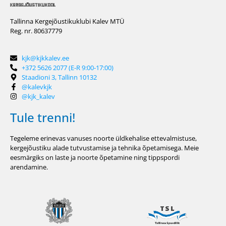
Tallinna Kergejõustikuklubi Kalev MTÜ
Reg. nr. 80637779
kjk@kjkkalev.ee
+372 5626 2077 (E-R 9:00-17:00)
Staadioni 3, Tallinn 10132
@kalevkjk
@kjk_kalev
Tule trenni!
Tegeleme erinevas vanuses noorte üldkehalise ettevalmistuse,
kergejõustiku alade tutvustamise ja tehnika õpetamisega. Meie
eesmärgiks on laste ja noorte õpetamine ning tippspordi
arendamine.