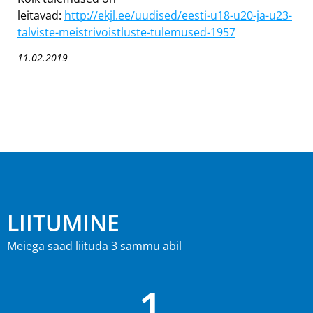
leitavad:
http://ekjl.ee/uudised/eesti-u18-u20-ja-u23-
talviste-meistrivoistluste-tulemused-1957
11.02.2019
LIITUMINE
Meiega saad liituda 3 sammu abil
1.