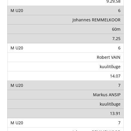
9.29,58
6
Johannes REMMELKOOR
60m
7,25
6
Robert VAIN
kuulitõuge
14.07
7
Markus ANSIP
kuulitõuge
13.91
7