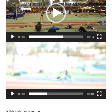
00:00
00:04
Videoesitaja
00:00
00:10
Kõik tulemused on