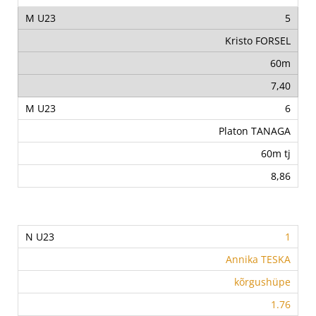
5
Kristo FORSEL
60m
7,40
6
Platon TANAGA
60m tj
8,86
1
Annika TESKA
kõrgushüpe
1.76