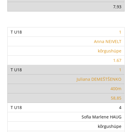
7,93
1
Anna NEIVELT
kõrgushüpe
1.67
1
Juliana DEMEŠTŠENKO
400m
58,85
4
Sofia Marlene HAUG
kõrgushüpe