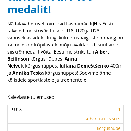
medalit!
Nädalavahetusel toimusid Lasnamäe KJH-s Eesti
talvised meistrivõistlused U18, U20 ja U23
vanuseklassidele. Kuigi külmetushaiguste hooaeg on
ka meie kooli õpilastele mõju avaldanud, suutsime
siiski 9 medalit võita. Eesti meistriks tuli
Albert
Beilinson
kõrgushüppes,
Anna
Neivelt
kõrgushüppes,
Juliana Demeštšenko
400m
ja
Annika Teska
kõrgushüppes! Soovime õnne
kõikidele sportlastele ja treeneritele!
Kalevlaste tulemused:
1
Albert BEILINSON
kõrgushüpe