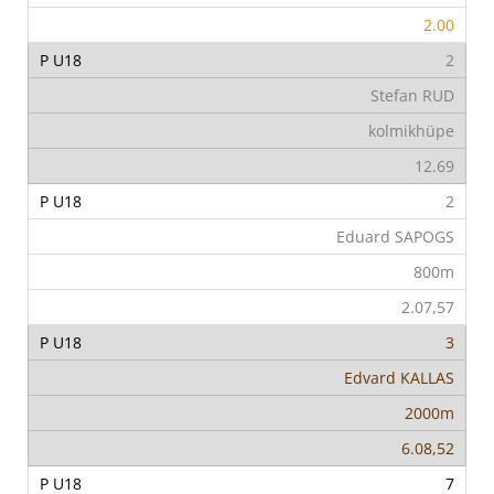
2.00
2
Stefan RUD
kolmikhüpe
12.69
2
Eduard SAPOGS
800m
2.07,57
3
Edvard KALLAS
2000m
6.08,52
7