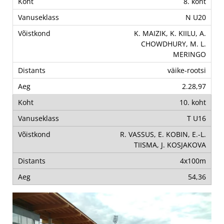
8. koht
N U20
K. MAIZIK, K. KIILU, A.
CHOWDHURY, M. L.
MERINGO
väike-rootsi
2.28,97
10. koht
T U16
R. VASSUS, E. KOBIN, E.-L.
TIISMA, J. KOSJAKOVA
4x100m
54,36