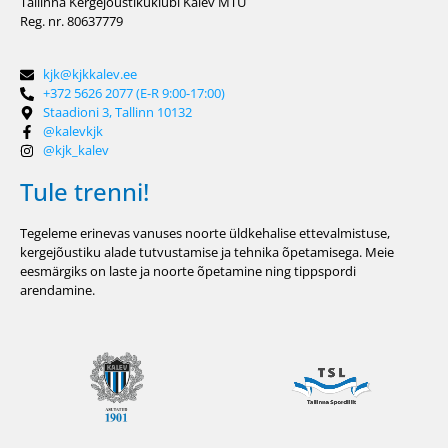
Tallinna Kergejõustikuklubi Kalev MTÜ
Reg. nr. 80637779
kjk@kjkkalev.ee
+372 5626 2077 (E-R 9:00-17:00)
Staadioni 3, Tallinn 10132
@kalevkjk
@kjk_kalev
Tule trenni!
Tegeleme erinevas vanuses noorte üldkehalise ettevalmistuse,
kergejõustiku alade tutvustamise ja tehnika õpetamisega. Meie
eesmärgiks on laste ja noorte õpetamine ning tippspordi
arendamine.