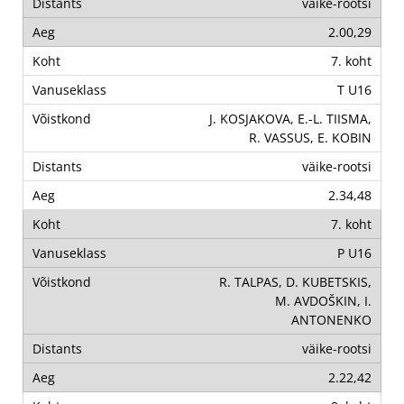
väike-rootsi
2.00,29
7. koht
T U16
J. KOSJAKOVA, E.-L. TIISMA,
R. VASSUS, E. KOBIN
väike-rootsi
2.34,48
7. koht
P U16
R. TALPAS, D. KUBETSKIS,
M. AVDOŠKIN, I.
ANTONENKO
väike-rootsi
2.22,42