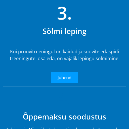
3.
Sõlmi leping
Kui proovitreeningul on käidud ja soovite edaspidi
treeningutel osaleda, on vajalik lepingu sõlmimine.
Juhend
4.
Õppemaksu soodustus