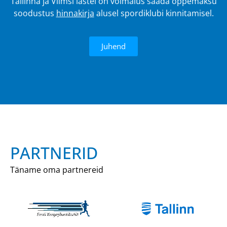
Tallinna ja Viimsi lastel on võimalus saada õppemaksu
soodustus
hinnakirja
alusel spordiklubi kinnitamisel.
Juhend
PARTNERID
Täname oma partnereid