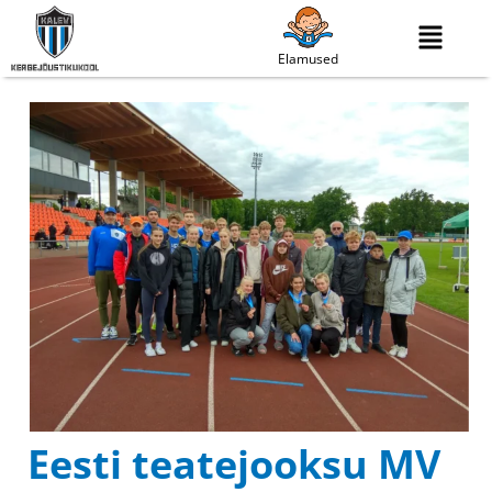
Elamused
Eesti teatejooksu MV