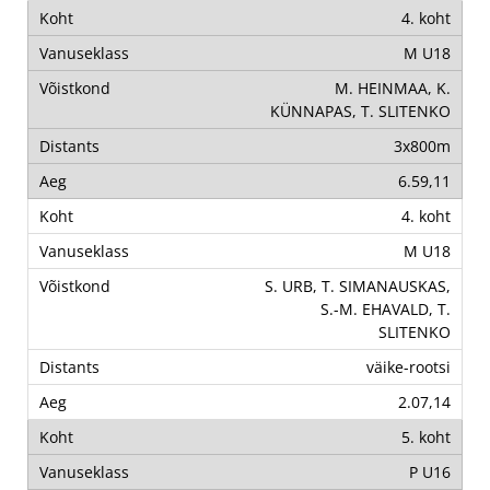
4. koht
M U18
M. HEINMAA, K.
KÜNNAPAS, T. SLITENKO
3x800m
6.59,11
4. koht
M U18
S. URB, T. SIMANAUSKAS,
S.-M. EHAVALD, T.
SLITENKO
väike-rootsi
2.07,14
5. koht
P U16