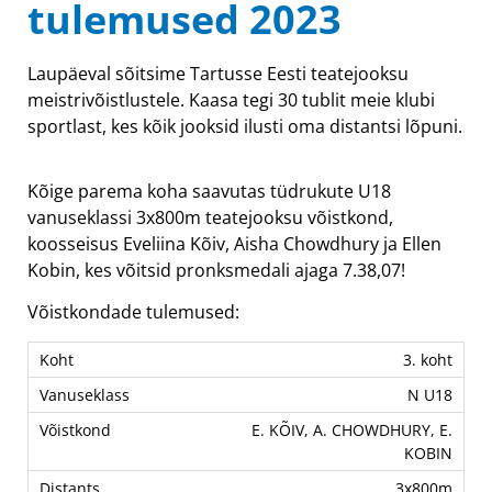
tulemused 2023
Laupäeval sõitsime Tartusse Eesti teatejooksu
meistrivõistlustele. Kaasa tegi 30 tublit meie klubi
sportlast, kes kõik jooksid ilusti oma distantsi lõpuni.
Kõige parema koha saavutas tüdrukute U18
vanuseklassi 3x800m teatejooksu võistkond,
koosseisus Eveliina Kõiv, Aisha Chowdhury ja Ellen
Kobin, kes võitsid pronksmedali ajaga 7.38,07!
Võistkondade tulemused:
3. koht
N U18
E. KÕIV, A. CHOWDHURY, E.
KOBIN
3x800m