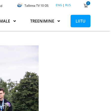
0
ENG
|
RUS
Tallinna TV 10 OS
ed
MALE
TREENIMINE
LIITU