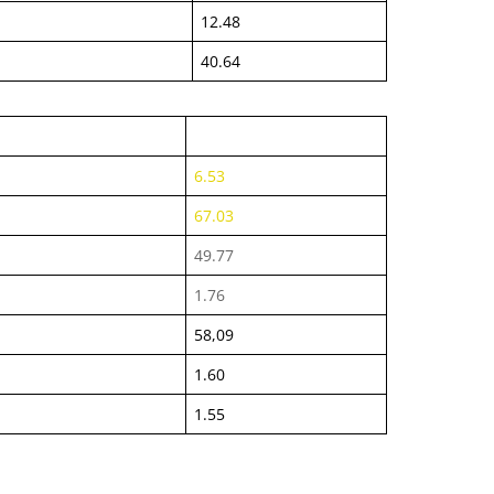
12.48
40.64
6.53
67.03
49.77
1.76
58,09
1.60
1.55