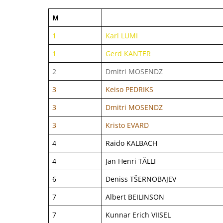
M
1
Karl LUMI
1
Gerd KANTER
2
Dmitri MOSENDZ
3
Keiso PEDRIKS
3
Dmitri MOSENDZ
3
Kristo EVARD
4
Raido KALBACH
4
Jan Henri TÄLLI
6
Deniss TŠERNOBAJEV
7
Albert BEILINSON
7
Kunnar Erich VIISEL