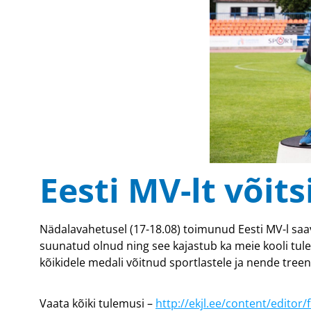
Eesti MV-lt võits
Nädalavahetusel (17-18.08) toimunud Eesti MV-l saav
suunatud olnud ning see kajastub ka meie kooli tule
kõikidele medali võitnud sportlastele ja nende treen
Vaata kõiki tulemusi –
http://ekjl.ee/content/edito