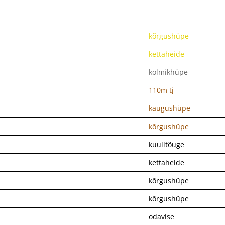
kõrgushüpe
kettaheide
kolmikhüpe
110m tj
kaugushüpe
kõrgushüpe
kuulitõuge
kettaheide
kõrgushüpe
kõrgushüpe
odavise