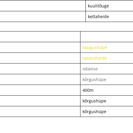
kuulitõuge
kettaheide
kaugushüpe
vasaraheide
odavise
kõrgushüpe
400m
kõrgushüpe
kõrgushüpe