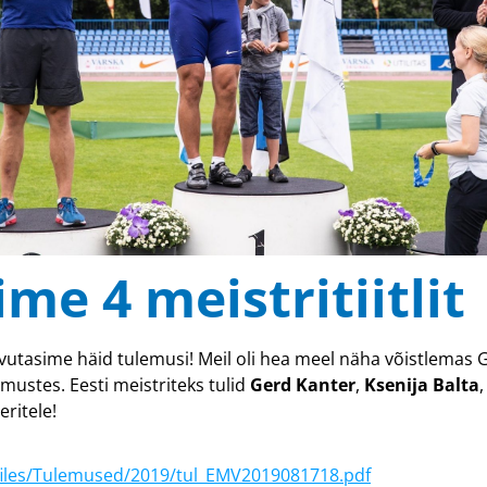
ime 4 meistritiitlit
utasime häid tulemusi! Meil oli hea meel näha võistlemas Ge
mustes. Eesti meistriteks tulid
Gerd Kanter
,
Ksenija Balta
eritele!
r/files/Tulemused/2019/tul_EMV2019081718.pdf