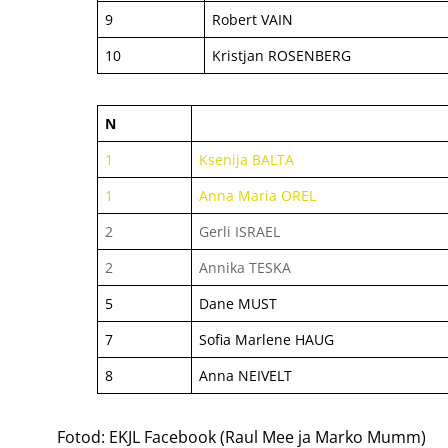
9
Robert VAIN
10
Kristjan ROSENBERG
N
1
Ksenija BALTA
1
Anna Maria OREL
2
Gerli ISRAEL
2
Annika TESKA
5
Dane MUST
7
Sofia Marlene HAUG
8
Anna NEIVELT
Fotod: EKJL Facebook (Raul Mee ja Marko Mumm)