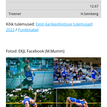
12,67
H.Seinberg
Kõik tulemused:
Eesti karikavõistluse tulemused
2022
/
Punktitabel
Fotod: EKJL Facebook (M.Mumm)