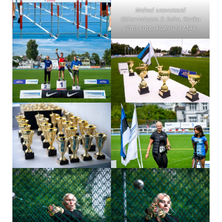
Mehed saavutasid
üldarvestuses 3. koha. Karika
võttis vastu klubi juht Mikk.