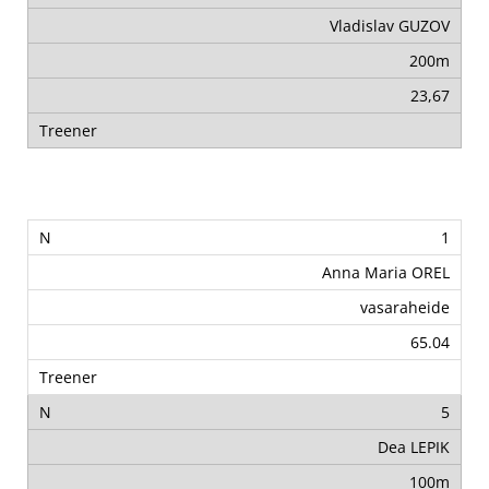
Vladislav GUZOV
200m
23,67
1
Anna Maria OREL
vasaraheide
65.04
5
Dea LEPIK
100m