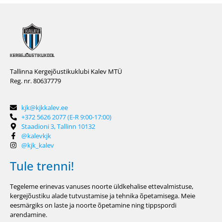
Tallinna Kergejõustikuklubi Kalev MTÜ
Reg. nr. 80637779
kjk@kjkkalev.ee
+372 5626 2077 (E-R 9:00-17:00)
Staadioni 3, Tallinn 10132
@kalevkjk
@kjk_kalev
Tule trenni!
Tegeleme erinevas vanuses noorte üldkehalise ettevalmistuse,
kergejõustiku alade tutvustamise ja tehnika õpetamisega. Meie
eesmärgiks on laste ja noorte õpetamine ning tippspordi
arendamine.