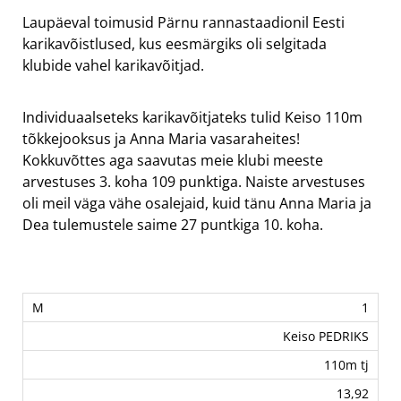
Laupäeval toimusid Pärnu rannastaadionil Eesti
karikavõistlused, kus eesmärgiks oli selgitada
klubide vahel karikavõitjad.
Individuaalseteks karikavõitjateks tulid Keiso 110m
tõkkejooksus ja Anna Maria vasaraheites!
Kokkuvõttes aga saavutas meie klubi meeste
arvestuses 3. koha 109 punktiga. Naiste arvestuses
oli meil väga vähe osalejaid, kuid tänu Anna Maria ja
Dea tulemustele saime 27 puntkiga 10. koha.
1
Keiso PEDRIKS
110m tj
13,92