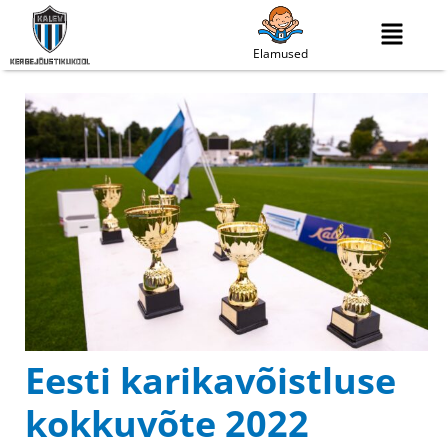
Elamused
Eesti karikavõistluse
kokkuvõte 2022