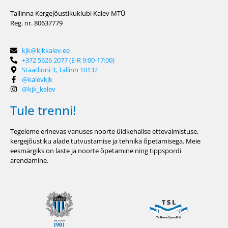
Tallinna Kergejõustikuklubi Kalev MTÜ
Reg. nr. 80637779
kjk@kjkkalev.ee
+372 5626 2077 (E-R 9:00-17:00)
Staadioni 3, Tallinn 10132
@kalevkjk
@kjk_kalev
Tule trenni!
Tegeleme erinevas vanuses noorte üldkehalise ettevalmistuse,
kergejõustiku alade tutvustamise ja tehnika õpetamisega. Meie
eesmärgiks on laste ja noorte õpetamine ning tippspordi
arendamine.