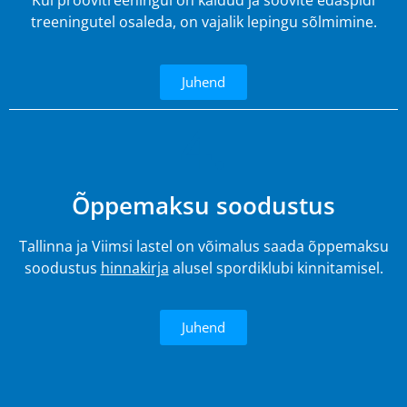
Kui proovitreeningul on käidud ja soovite edaspidi
treeningutel osaleda, on vajalik lepingu sõlmimine.
Juhend
4.
Õppemaksu soodustus
Tallinna ja Viimsi lastel on võimalus saada õppemaksu
soodustus
hinnakirja
alusel spordiklubi kinnitamisel.
Juhend