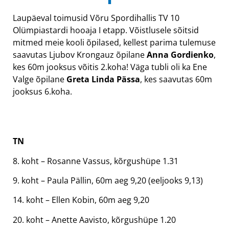
Laupäeval toimusid Võru Spordihallis TV 10
Olümpiastardi hooaja I etapp. Võistlusele sõitsid
mitmed meie kooli õpilased, kellest parima tulemuse
saavutas Ljubov Krongauz õpilane
Anna Gordienko
,
kes 60m jooksus võitis 2.koha! Väga tubli oli ka Ene
Valge õpilane
Greta Linda Pässa
, kes saavutas 60m
jooksus 6.koha.
TN
8. koht – Rosanne Vassus, kõrgushüpe 1.31
9. koht – Paula Pällin, 60m aeg 9,20 (eeljooks 9,13)
14. koht – Ellen Kobin, 60m aeg 9,20
20. koht – Anette Aavisto, kõrgushüpe 1.20