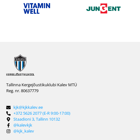
Tallinna Kergejõustikuklubi Kalev MTÜ
Reg. nr. 80637779
kjk@kjkkalev.ee
+372 5626 2077 (E-R 9:00-17:00)
Staadioni 3, Tallinn 10132
@kalevkjk
@kjk_kalev