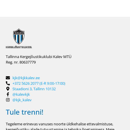
Tallinna Kergejõustikuklubi Kalev MTÜ
Reg. nr. 80637779
kjk@kjkkalev.ee
+372 5626 2077 (E-R 9:00-17:00)
Staadioni 3, Tallinn 10132
@kalevkjk
@kjk_kalev
Tule trenni!
Tegeleme erinevas vanuses noorte üldkehalise ettevalmistuse,
kergejõustiku alade tutvustamise ja tehnika õpetamisega. Meie