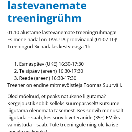
lastevanemate
treeningrühm
01.10 alustame lastevanemate treeningrühmaga!
Esimene nädal on TASUTA proovinädal (01-07.10)!
Treeningud 3x nädalas kestvusega 1h:
Esmaspäev (ÜKE) 16:30-17:30
Teisipäev (areen) 16:30-17:30
Reede (areen) 16:30-17:30
Treener on endine mitmevõistleja Toomas Suurväli.
Oled mõelnud, et peaks natukene liigutama?
Kergejõustik sobib selleks suurepäraselt! Kutsume
liigutama olenemata tasemest. Kes soovib mõnusalt
liigutada – saab, kes soovib veteranide (35+) EM-iks
valmistuda – saab. Tule treeningule ning ole ka ise
lapsele eeskujuks!