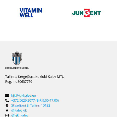
Tallinna Kergejõustikuklubi Kalev MTÜ
Reg. nr. 80637779
kjk@kjkkalev.ee
+372 5626 2077 (E-R 9:00-17:00)
Staadioni 3, Tallinn 10132
@kalevkjk
@kjk_kalev