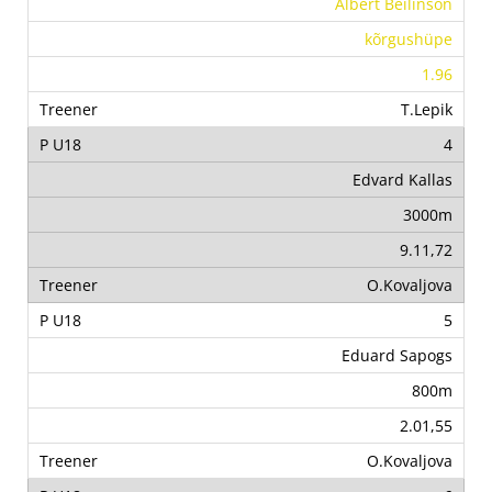
Albert Beilinson
kõrgushüpe
1.96
T.Lepik
4
Edvard Kallas
3000m
9.11,72
O.Kovaljova
5
Eduard Sapogs
800m
2.01,55
O.Kovaljova