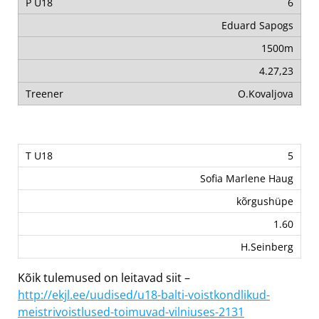
6
Eduard Sapogs
1500m
4.27,23
O.Kovaljova
5
Sofia Marlene Haug
kõrgushüpe
1.60
H.Seinberg
Kõik tulemused on leitavad siit –
http://ekjl.ee/uudised/u18-balti-voistkondlikud-
meistrivoistlused-toimuvad-vilniuses-2131