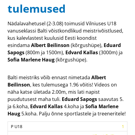
tulemused
Nädalavahetusel (2-3.08) toimusid Vilniuses U18
vanuseklassi Balti võistkondlikud meistrivõistlused,
kus kalevlastest kuulusid Eesti koondist
esindama
Albert Beilinson
(kõrgushüpe),
Eduard
Sapogs
(800m ja 1500m),
Edvard Kallas
(3000m) ja
Sofia Marlene Haug
(kõrgushüpe).
Balti meistriks võib ennast nimetada
Albert
Beilinson
, kes tulemusega 1.96 võitis! Videos on
näha katse ületada 2.00m, mis lati napist
puudutusest maha tuli.
Eduard Sapogs
saavutas 5.
ja 6.koha,
Edvard Kallas
4.koha ja
Sofia Marlene
Haug
5.koha. Palju õnne sportlastele ja treeneritele!
1