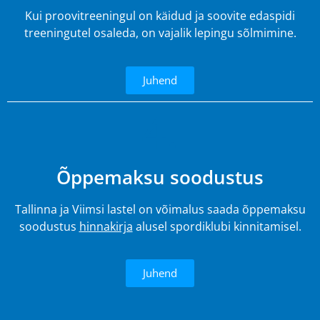
Kui proovitreeningul on käidud ja soovite edaspidi
treeningutel osaleda, on vajalik lepingu sõlmimine.
Juhend
4.
Õppemaksu soodustus
Tallinna ja Viimsi lastel on võimalus saada õppemaksu
soodustus
hinnakirja
alusel spordiklubi kinnitamisel.
Juhend