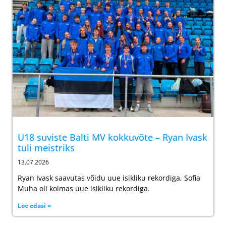
U18 suviste Balti MV kokkuvõte – Ryan Ivask
tuli meistriks
13.07.2026
Ryan Ivask saavutas võidu uue isikliku rekordiga, Sofia
Muha oli kolmas uue isikliku rekordiga.
Loe edasi »