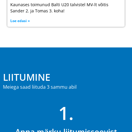
Kaunases toimunud Balti U20 talvistel MV-lt võitis
Sander 2. ja Tomas 3. koha!
Loe edasi »
LIITUMINE
Meiega saad liituda 3 sammu abil
1.
Anna märku liitumissoovist