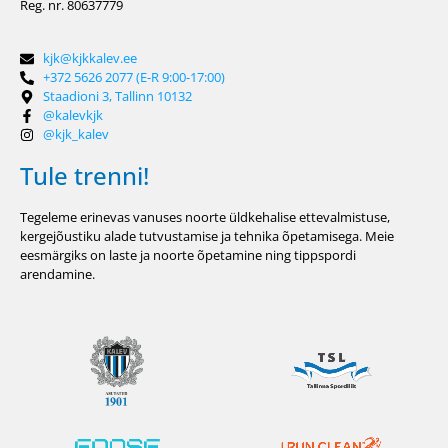
Reg. nr. 80637779
kjk@kjkkalev.ee
+372 5626 2077 (E-R 9:00-17:00)
Staadioni 3, Tallinn 10132
@kalevkjk
@kjk_kalev
Tule trenni!
Tegeleme erinevas vanuses noorte üldkehalise ettevalmistuse,
kergejõustiku alade tutvustamise ja tehnika õpetamisega. Meie
eesmärgiks on laste ja noorte õpetamine ning tippspordi
arendamine.