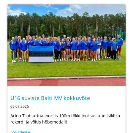
U16 suviste Balti MV kokkuvõte
09.07.2026
Arina Tsatsurina jooksis 100m tõkkejooksus uue isikliku
rekordi ja võitis hõbemedali!
Loe edasi »