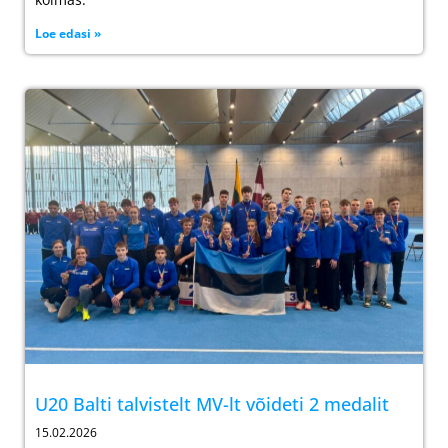
Loe edasi »
U20 Balti talvistelt MV-lt võideti 2 medalit
15.02.2026