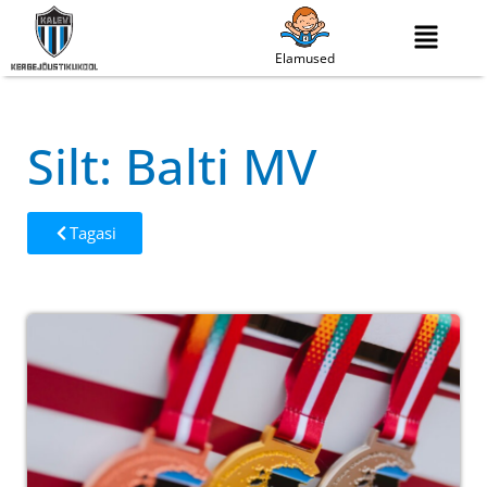
Elamused
Silt: Balti MV
Tagasi