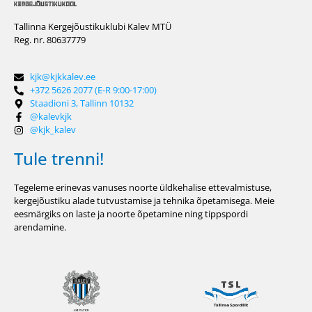
Tallinna Kergejõustikuklubi Kalev MTÜ
Reg. nr. 80637779
kjk@kjkkalev.ee
+372 5626 2077 (E-R 9:00-17:00)
Staadioni 3, Tallinn 10132
@kalevkjk
@kjk_kalev
Tule trenni!
Tegeleme erinevas vanuses noorte üldkehalise ettevalmistuse,
kergejõustiku alade tutvustamise ja tehnika õpetamisega. Meie
eesmärgiks on laste ja noorte õpetamine ning tippspordi
arendamine.